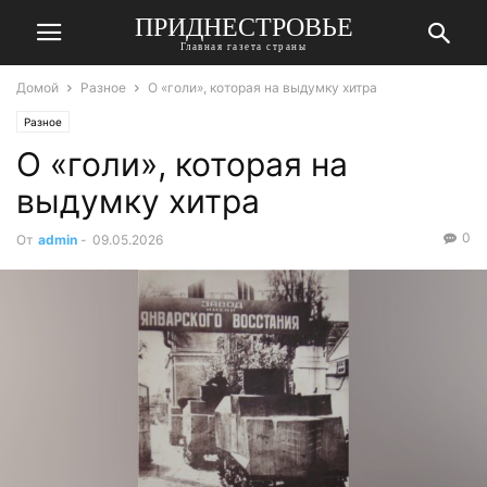
ПРИДНЕСТРОВЬЕ
Главная газета страны
Домой
Разное
О «голи», которая на выдумку хитра
Разное
О «голи», которая на
выдумку хитра
0
От
admin
-
09.05.2026