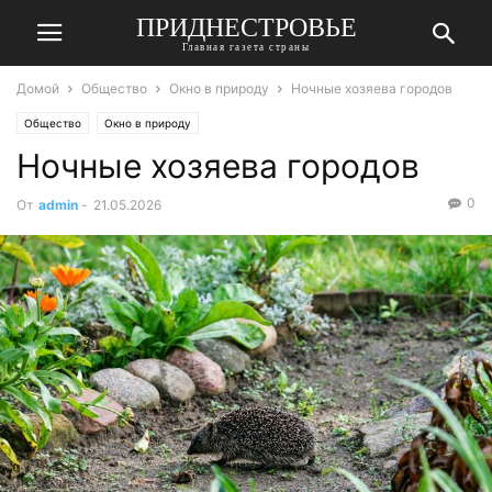
ПРИДНЕСТРОВЬЕ
Главная газета страны
Домой
Общество
Окно в природу
Ночные хозяева городов
Общество
Окно в природу
Ночные хозяева городов
0
От
admin
-
21.05.2026