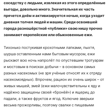
соседству с людьми, извлекая из этого определённые
выгоды, довольно много. Значительная их часть
прячется днём и активизируется ночью, когда уходит
дневная толчея людей и машин. Среди освоившей
города разношёрстной «публики» свою нишу прочно
занимают европейские или обыкновенные ежи.
Тихонько постукивая крохотными лапками, пыхтя,
шурша оставленным нами бытовым мусором, ежи
рыскают всю ночь напролёт по опустевшим тротуарам
и мостовым в поисках добычи – в основном самых
разных насекомых (не зря учёные относят их к отряду
насекомоядных). Впрочем, рацион их очень широк – от
живых мышей, змей (ежи малочувствительны к яду и
надёжно защищены своей «бронёй») и ящериц до
падали, а также фруктов и ягод. Колючие зверьки
весьма прожорливы, поэтому свалки с пищевыми