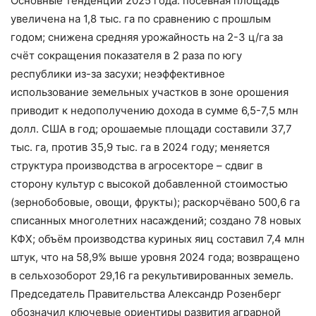
Основные тенденции 2025 года: посевная площадь
увеличена на 1,8 тыс. га по сравнению с прошлым
годом; снижена средняя урожайность на 2-3 ц/га за
счёт сокращения показателя в 2 раза по югу
республики из-за засухи; неэффективное
использование земельных участков в зоне орошения
приводит к недополучению дохода в сумме 6,5-7,5 млн
долл. США в год; орошаемые площади составили 37,7
тыс. га, против 35,9 тыс. га в 2024 году; меняется
структура производства в агросекторе – сдвиг в
сторону культур с высокой добавленной стоимостью
(зернобобовые, овощи, фрукты); раскорчёвано 500,6 га
списанных многолетних насаждений; создано 78 новых
КФХ; объём производства куриных яиц составил 7,4 млн
штук, что на 58,9% выше уровня 2024 года; возвращено
в сельхозоборот 29,16 га рекультивированных земель.
Председатель Правительства Александр Розенберг
обозначил ключевые ориентиры развития аграрной