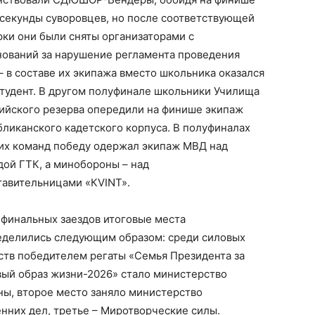
лсекунды суворовцев, но после соответствующей
рки они были сняты организаторами с
нований за нарушение регламента проведения
– в составе их экипажа вместо школьника оказался
студент. В другом полуфинале школьники Училища
ийского резерва опередили на финише экипаж
ликанского кадетского корпуса. В полуфиналах
их команд победу одержал экипаж МВД над
дой ГТК, а минобороны – над
тавительницами «КVINT».
 финальных заездов итоговые места
еделились следующим образом: среди силовых
ств победителем регаты «Семья Президента за
вый образ жизни-2026» стало министерство
ны, второе место заняло министерство
нних дел, третье – Миротворческие силы.