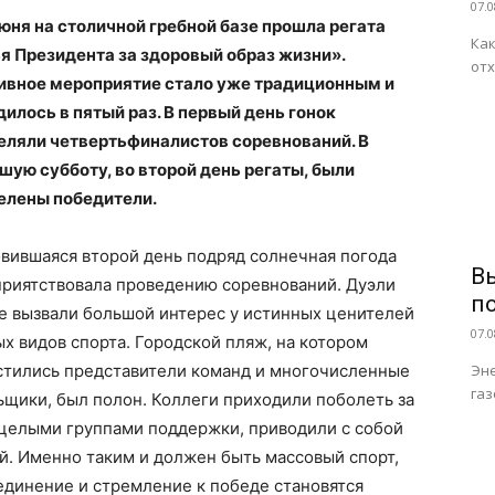
07.0
июня на столичной гребной базе прошла регата
Как
я Президента за здоровый образ жизни».
отх
ивное мероприятие стало уже традиционным и
илось в пятый раз. В первый день гонок
еляли четвертьфиналистов соревнований. В
шую субботу, во второй день регаты, были
елены победители.
овившаяся второй день подряд солнечная погода
В
приятствовала проведению соревнований. Дуэли
п
де вызвали большой интерес у истинных ценителей
07.0
х видов спорта. Городской пляж, на котором
стились представители команд и многочисленные
Эне
газ
ьщики, был полон. Коллеги приходили поболеть за
 целыми группами поддержки, приводили с собой
й. Именно таким и должен быть массовый спорт,
единение и стремление к победе становятся