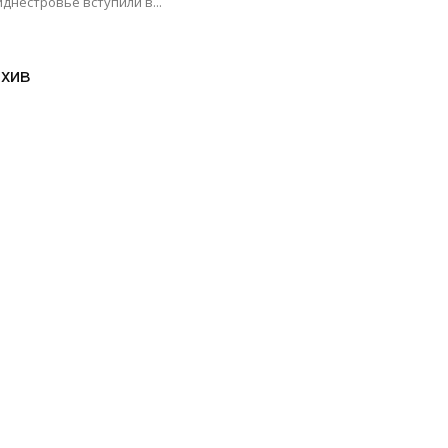
днестровье вступили в...
хив