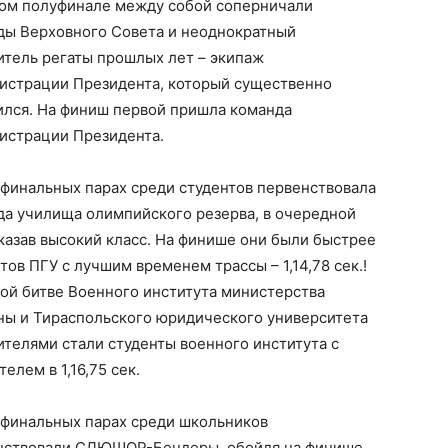
гом полуфинале между собой соперничали
ды Верховного Совета и неоднократный
итель регаты прошлых лет – экипаж
истрации Президента, который существенно
ился. На финиш первой пришла команда
истрации Президента.
уфинальных парах среди студентов первенствовала
да училища олимпийского резерва, в очередной
казав высокий класс. На финише они были быстрее
тов ПГУ с лучшим временем трассы – 1,14,78 сек.!
ной битве Военного института министерства
ны и Тираспольского юридического университета
телями стали студенты военного института с
телем в 1,16,75 сек.
уфинальных парах среди школьников
нствовали СДЮШОР-Бендеры, обойдя на финише