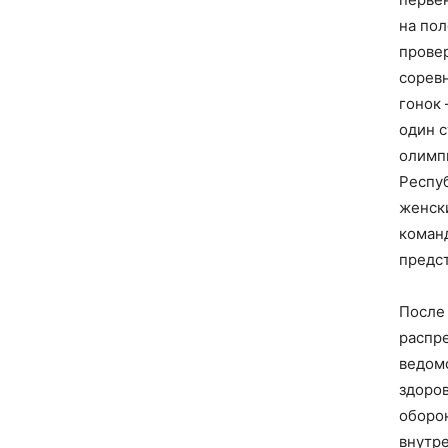
на по
прове
сорев
гонок 
один 
олимп
Респуб
женск
коман
предс
После
распр
ведом
здоро
оборо
внутре