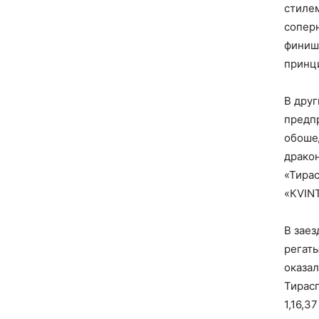
стилем
сопер
финише
принц
В дру
предп
обоше
дракон
«Тира
«КVINT
В заез
регаты
оказал
Тирас
1,16,3