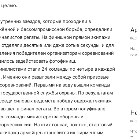
 целью.
утренних заездов, которые проходили в
жённой и бескомпромиссной борьбе, определили
А
иналистов регаты. На финишной прямой экипажи
06.0
 отделяли десятые или даже сотые секунды, и для
На 
еления победителей организаторам соревнований
сам
дилось задействовать фотофиниш.
иналистами стали 24 команды по четыре в каждой
е. Именно они разыграли между собой призовые
 соревнований. Первыми на воду вышли команды
 государственной службы охраны. По результатам
 среди силовых ведомств победу одержал экипаж
 вышел в финал регаты. Во втором полуфинале
Н
сь команды министерства обороны и
06.0
орческих сил. На этих гонках, похоже, стартовый
Что
 экипажа армейцев становится их фирменным