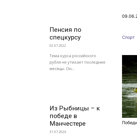
09.06.
Пенсия по
спецкурсу
Спорт
02.07.2022
Тема курса российского
рубля не утихает последние
месяцы. Он...
Из Рыбницы – к
победе в
Победи
Манчестере
31.07.2026