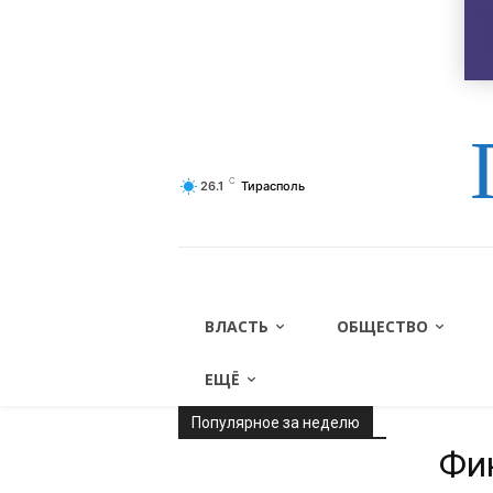
О газете
Контакты
Ссылки
C
26.1
Тирасполь
ВЛАСТЬ
ОБЩЕСТВО
ЕЩЁ
Популярное за неделю
Фи