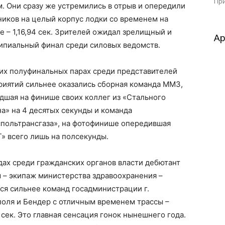
При
. Они сразу же устремились в отрыв и опередили
ников на целый корпус лодки со временем на
 – 1,16,94 сек. Зрителей ожидал зрелищный и
Ар
ипиальный финал среди силовых ведомств.
гих полуфинальных парах среди представителей
риятий сильнее оказались сборная команда ММЗ,
дшая на финише своих коллег из «Стального
а» на 4 десятых секунды и команда
спольтрансгаза», на фотофинише опередившая
» всего лишь на полсекунды.
дах среди гражданских органов власти дебютант
 – экипаж министерства здравоохранения –
ся сильнее команд госадминистрации г.
поля и Бендер с отличным временем трассы –
7 сек. Это главная сенсация гонок нынешнего года.