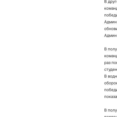
В дру
коман
побед
Админ
обнов
Админ
В пол
коман
раз по
студен
В вод
оборо
победи
показа
В пол
перве