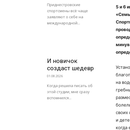
Приднестровские
5 и 6 
спортсмены всё чаще
«Семь
заявляют о себе на
Спорт
международной...
провод
опред
минув
опред
И новичок
Устан
создаст шедевр
благо
01.08.2026
на во
Когда решила писать об
гребны
этой студии, мне сразу
разме
вспомнился...
болел
своих
и дете
когда 