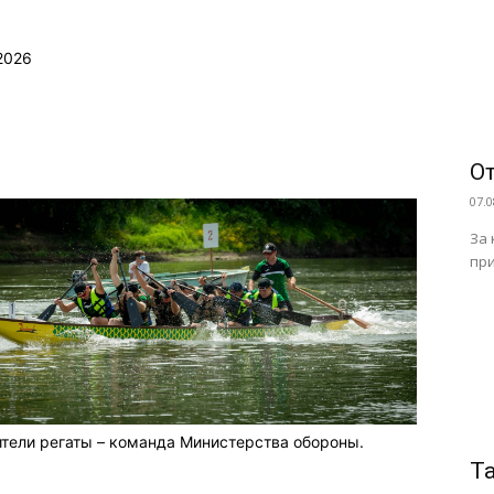
2026
От
07.0
За 
при
тели регаты – команда Министерства обороны.
Т