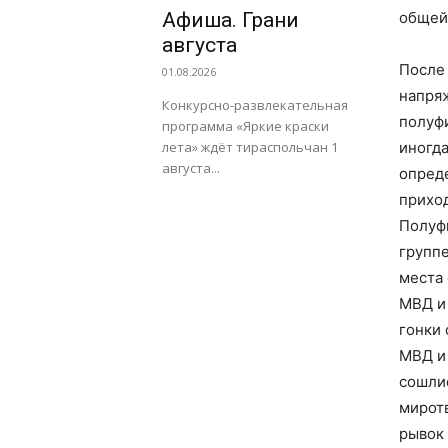
Афиша. Грани
общей
августа
После 
01.08.2026
напря
Конкурсно-развлекательная
полуф
программа «Яркие краски
лета» ждёт тираспольчан 1
иногда
августа...
опред
прихо
Полуф
групп
места
МВД и
гонки
МВД и
сошли
миротв
рывок