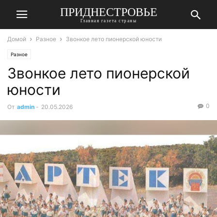
ПРИДНЕСТРОВЬЕ
Главная газета страны
Домой
Разное
Звонкое лето пионерской юности
Разное
Звонкое лето пионерской
юности
0
От
admin
-
20.05.2026