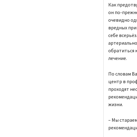
Как предотвр
он по-прежн
очевидно одн
вредных прив
себе всерьё
артериально
обратиться 
лечение.
По словам Ва
центр в проф
проходят не
рекомендаци
жизни.
– Мы стараем
рекомендаци