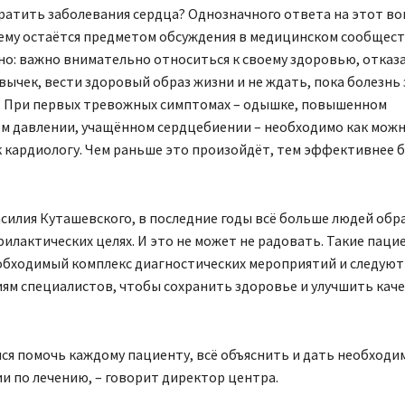
атить заболевания сердца? Однозначного ответа на этот воп
ему остаётся предметом обсуждения в медицинском сообщест
о: важно внимательно относиться к своему здоровью, отказа
ычек, вести здоровый образ жизни и не ждать, пока болезнь 
з. При первых тревожных симптомах – одышке, повышенном
м давлении, учащённом сердцебиении – необходимо как можн
к кардиологу. Чем раньше это произойдёт, тем эффективнее 
силия Куташевского, в последние годы всё больше людей обр
илактических целях. И это не может не радовать. Такие паци
обходимый комплекс диагностических мероприятий и следуют
ям специалистов, чтобы сохранить здоровье и улучшить кач
ся помочь каждому пациенту, всё объяснить и дать необходи
и по лечению, – говорит директор центра.