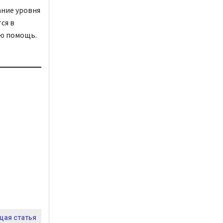
ание уровня
ся в
ю помощь.
ая статья