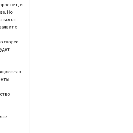
рос нет, и
ве. Но
ться от
заявит о
о скорее
будет
ащаются в
енты
ество
мые