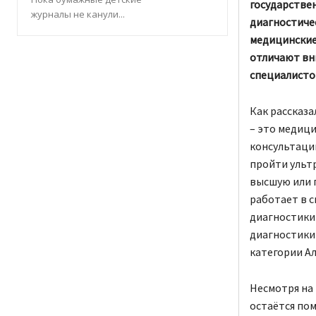
государствен
журналы не канули...
диагностичес
медицинские 
отличают вн
специалисто
Как рассказ
– это медиц
консультации
пройти ульт
высшую или 
работает в с
диагностики
диагностики
категории А
Несмотря на
остаётся по