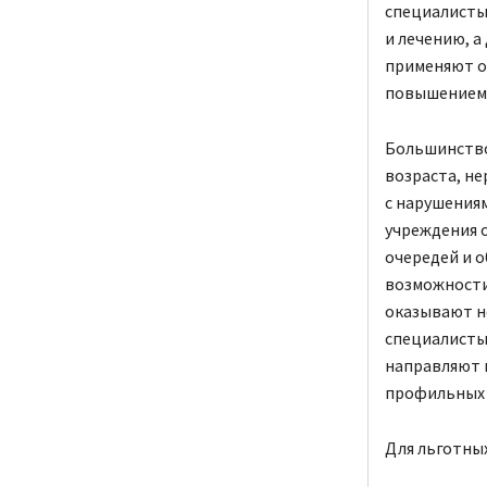
специалисты
и лечению, а
применяют о
повышением 
Большинство
возраста, не
с нарушениям
учреждения 
очередей и о
возможности 
оказывают н
специалисты
направляют 
профильных 
Для льготных