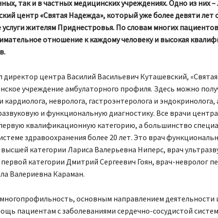
ных, так и в частных медицинских учреждениях. Одно из них –
кий центр «Святая Надежда», который уже более девяти лет 
услуги жителям Приднестровья. По словам многих пациентов,
имательное отношение к каждому человеку и высокая квалиф
в.
ал директор центра Василий Васильевич Куташевский, «Свята
инское учреждение амбулаторного профиля. Здесь можно пол
 кардиолога, невролога, гастроэнтеролога и эндокринолога, 
развуковую и функциональную диагностику. Все врачи центр
первую квалификационную категорию, а большинство специ
истеме здравоохранения более 20 лет. Это врач функциональ
 высшей категории Лариса Валерьевна Ниперс, врач ультразв
 первой категории Дмитрий Сергеевич Гоян, врач-невролог п
лла Валериевна Караман.
 многопрофильность, основным направлением деятельности 
мощь пациентам с заболеваниями сердечно-сосудистой систем