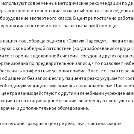
 используют современные методические рекомендации по ди
 для постановки точного диагноза и выбора тактики ведения
борудование экспертного класса. В центре постоянно работа
уровня диагностики и качества оказываемой помощи.
 пациентов, обращающихся в «Святую Надежду», – люди ста
редко с коморбидной патологией (когда заболевания сердца 
и со стороны эндокринной системы, сосудов и других органов
организована по предварительной записи, что позволяет изб
беспечить комфортные условия приёма. Вместе с тем это не 
обращения без записи: если у пациента резко ухудшается сос
еобходимую медицинскую помощь в полном объёме. При нео
 центра взаимодействуют с другими лечебными учреждениям
пациента на стационарное лечение, рекомендуют консультац
врачей и дополнительное обследование.
 категорий граждан в центре действует система скидок.