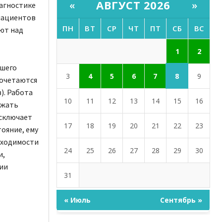
АВГУСТ 2026
«
»
агностике
 пациентов
ПН
ВТ
СР
ЧТ
ПТ
СБ
ВС
ют над
1
2
ршего
8
3
4
5
6
7
9
сочетаются
). Работа
10
11
12
13
14
15
16
ежать
исключает
17
18
19
20
21
22
23
тояние, ему
бходимости
24
25
26
27
28
29
30
и,
ии
31
« Июль
Сентябрь »