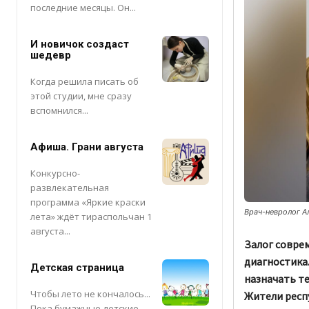
последние месяцы. Он...
И новичок создаст
шедевр
Когда решила писать об
этой студии, мне сразу
вспомнился...
Афиша. Грани августа
Конкурсно-
развлекательная
программа «Яркие краски
Врач-невролог А
лета» ждёт тираспольчан 1
августа...
Залог совре
диагностика.
Детская страница
назначать т
Чтобы лето не кончалось...
Жители респ
Пока бумажные детские