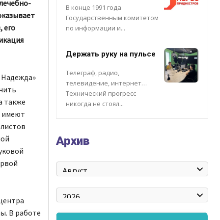
 лечебно-
В конце 1991 года
оказывает
Государственным комитетом
 его
по информации и...
икация
Держать руку на пульсе
Телеграф, радио,
я Надежда»
телевидение, интернет…
учить
Технический прогресс
а также
никогда не стоял...
а имеют
алистов
ной
Архив
уковой
ервой
центра
ы. В работе