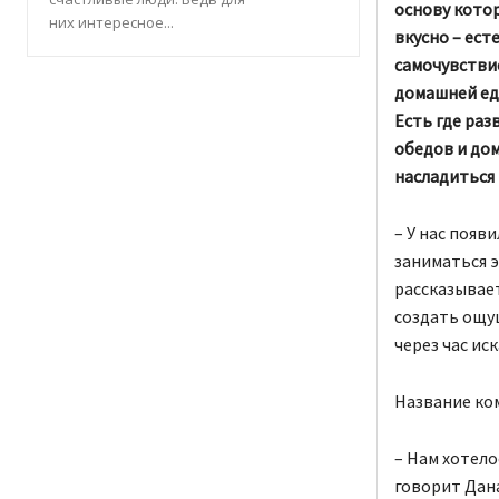
основу котор
них интересное...
вкусно – ест
самочувствие
домашней еды
Есть где раз
обедов и до
насладиться 
– У нас появ
заниматься э
рассказывае
создать ощущ
через час иск
Название ком
– Нам хотело
говорит Дана