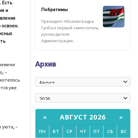
. Есть
Побратимы
ие и
овления
Президент Абхазии Бадра
 освоен.
Гунба и первый заместитель
ксных
руководителя
Администрации...
сть
Архив
времени
, –
 хотелось
ется уже
АВГУСТ 2026
«
»
 уюта, –
ПН
ВТ
СР
ЧТ
ПТ
СБ
ВС