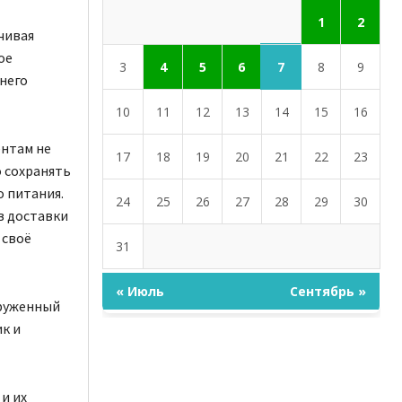
1
2
чивая
ое
7
3
4
5
6
8
9
него
10
11
12
13
14
15
16
ентам не
17
18
19
20
21
22
23
о сохранять
о питания.
24
25
26
27
28
29
30
в доставки
 своё
31
« Июль
Сентябрь »
груженный
к и
и их