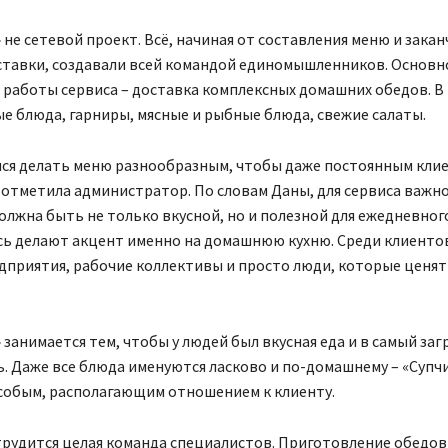
не сетевой проект. Всё, начиная от составления меню и закан
ставки, создавали всей командой единомышленников. Основн
работы сервиса – доставка комплексных домашних обедов. В 
е блюда, гарниры, мясные и рыбные блюда, свежие салаты.
мся делать меню разнообразным, чтобы даже постоянным кли
 отметила администратор. По словам Даны, для сервиса важн
должна быть не только вкусной, но и полезной для ежедневног
сь делают акцент именно на домашнюю кухню. Среди клиенто
дприятия, рабочие коллективы и просто люди, которые ценят
занимается тем, чтобы у людей был вкусная еда и в самый за
. Даже все блюда именуются ласково и по-домашнему – «Супчи
особым, располагающим отношением к клиенту.
рудится целая команда специалистов. Приготовление обедов 