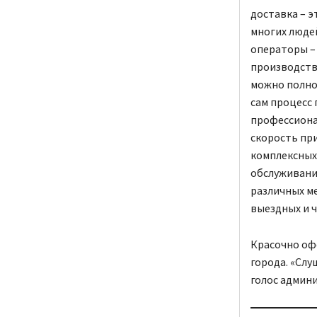
доставка – 
многих людей
операторы – 
производстве
можно полно
сам процесс
профессиона
скорость пр
комплексных 
обслуживани
различных м
выездных и 
Красочно оф
города. «Слу
голос админи