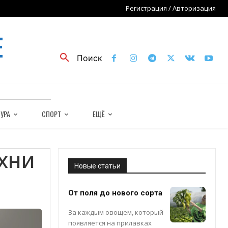
Регистрация / Авторизация
Е
Поиск
УРА
СПОРТ
ЕЩЁ
хни
Новые статьи
От поля до нового сорта
За каждым овощем, который
появляется на прилавках