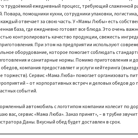
это трудоёмкий ежедневный процесс, требующий слаженной 
. Повара, помощники кухни, сотрудники упаковки, логистика,
каждый отвечает за свою часть. У «Мамы Любы» есть собстве
нная база, где ежедневно готовят все блюда. Это очень важно
стью контролировать качество продукции, свежесть ингред
 приготовления. При этом на предприятии используют соврем
льное оборудование, которое помогает соблюдать стандарты
иготовления и санитарные нормы. Помимо приготовления и д
обедов, компания предоставляет и услуги кейтеринга (выезд
е торжеств). Сервис «Мама Люба» помогает организовать пит
ероприятий – от корпоративных встреч и деловых обедов до 
частных событий.
ормленный автомобиль с логотипом компании колесит по до
шаю вас, сервис «Мама Люба». Заказ принят», – в трубке звучи
стратора Даны. Вкусный обед будет доставлен в срок.