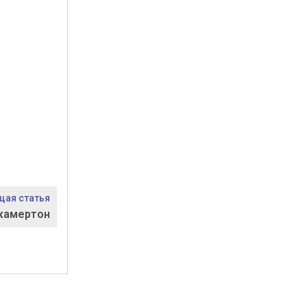
ая статья
камертон