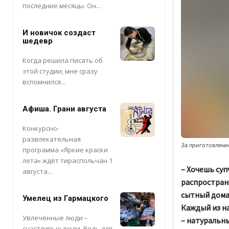
последние месяцы. Он...
И новичок создаст
шедевр
Когда решила писать об
этой студии, мне сразу
вспомнился...
Афиша. Грани августа
Конкурсно-
развлекательная
За приготовлени
программа «Яркие краски
лета» ждёт тираспольчан 1
– Хочешь суп
августа...
распространя
сытный дома
Умелец из Гармацкого
Каждый из на
Увлечённые люди –
– натуральн
счастливые люди. Ведь для