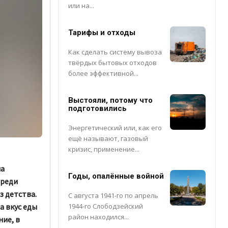
или на...
Тарифы и отходы
Как сделать систему вывоза
твёрдых бытовых отходов
более эффективной...
Выстояли, потому что
подготовились
Энергетический или, как его
ещё называют, газовый
кризис, применение...
на
Годы, опалённые войной
ереди
 детства.
С августа 1941-го по апрель
1944-го Слободзейский
а вкус еды
район находился...
ие, в