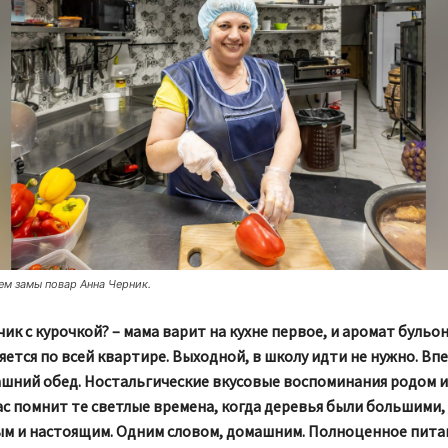
ем замы повар Анна Черник.
чик с курочкой? – мама варит на кухне первое, и аромат бульо
ется по всей квартире. Выходной, в школу идти не нужно. Вп
шний обед. Ностальгические вкусовые воспоминания родом из
с помнит те светлые времена, когда деревья были большими, 
ым и настоящим. Одним словом, домашним. Полноценное питан