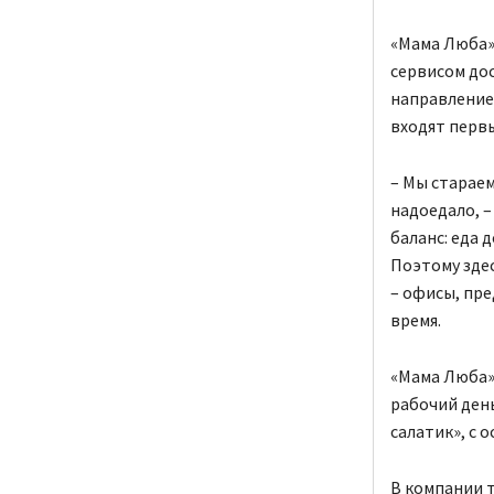
«Мама Люба» 
сервисом до
направление 
входят первы
– Мы старае
надоедало, –
баланс: еда 
Поэтому зде
– офисы, пре
время.
«Мама Люба» 
рабочий день
салатик», с 
В компании т