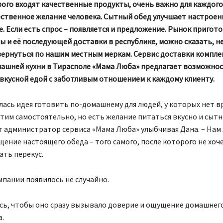
ого входят качественные продукты, очень важно для каждого
ественное желание человека. Сытный обед улучшает настроен
. Если есть спрос – появляется и предложение. Рынок пригот
 и её последующей доставки в республике, можно сказать, не
вернуться по нашим местным меркам. Сервис доставки компле
машней кухни в Тирасполе «Мама Люба» предлагает возможно
вкусной едой с заботливым отношением к каждому клиенту.
илась идея готовить по-домашнему для людей, у которых нет 
тим самостоятельно, но есть желание питаться вкусно и сытно
т администратор сервиса «Мама Люба» улыбчивая Дана. – Нам
ение настоящего обеда – того самого, после которого не хоч
ать перекус.
пании появилось не случайно.
сь, чтобы оно сразу вызывало доверие и ощущение домашнего
.