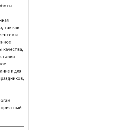
работы
нная
, так как
иентов и
енное
 качества,
оставки
ное
ание и для
праздников,
рогам
т приятный