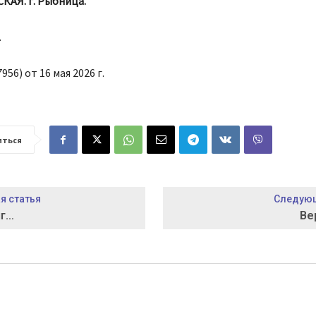
КАЯ. г. Рыбница.
.
956) от 16 мая 2026 г.
иться
 статья
Следующ
иг…
Ве