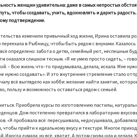
ьность женщин удивительна: даже в самых непростых обстоя
путь, чтобы создавать, учить, вдохновлять и дарить радость
тому подтверждение.
ятельства изменили привычный ход жизни, Ирина оставила р
 переехала в Рыбницу, чтобы быть рядом с внуками. Казалось 
всё определено: забота о детях, семейный уют, неспешные буд
тм оказался слишком тесным. «Я не умею просто сидеть, – гово
ой. – Всю жизнь что-то придумывала, делала, искала. Мне нуж
е нужно создавать». И это внутреннее стремление стало отп
чалу всё выглядело как хобби: желание найти занятие, которо
о, пользу и возможность оставаться рядом с семьёй.
читься. Приобрела курсы по изготовлению пастилы, натураль
леденцов. Дом постепенно превратился в лабораторию вкусов
в. «Я пробовала всё: пересушивала, недосушивала, добавлял
 чтобы прийти к идеальному вкусу и текстуре. Многое прихо
й. Иногда думала: ну всё, хватит. А потом снова шла и делала.