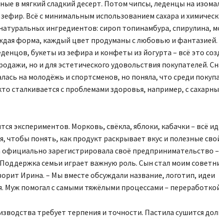
ые в мягкий сладкий десерт. Потом чипсы, леденцы на изома
зефир. Всё с минимальным использованием сахара и химическ
натуральных ингредиентов: сироп топинамбура, спирулина, 
ждая форма, каждый цвет продуманы с любовью и фантазией.
денцов, букеты из зефира и конфеты из йогурта – всё это соз
родажи, но и для эстетического удовольствия покупателей. Сн
ась на молодёжь и спортсменов, но поняла, что среди покуп
кто сталкивается с проблемами здоровья, например, с сахарн
тся экспериментов. Морковь, свёкла, яблоки, кабачки – всё ид
я, чтобы понять, как продукт раскрывает вкус и полезные сво
на официально зарегистрировала своё предпринимательство –
Поддержка семьи играет важную роль. Сын стал моим советни
орит Ирина. – Мы вместе обсуждали название, логотип, идеи
. Муж помогал с самыми тяжёлыми процессами – переработкой
зводства требует терпения и точности. Пастила сушится дол