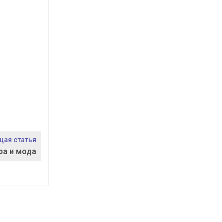
ая статья
ра и мода