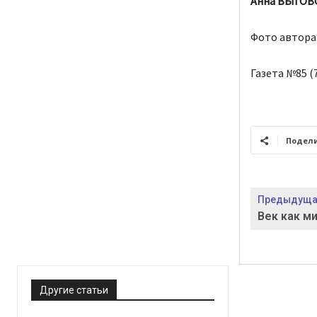
Анна ВЫГОВС
Фото автора
Газета №85 (7
Подел
Предыдущая
Век как м
Другие статьи