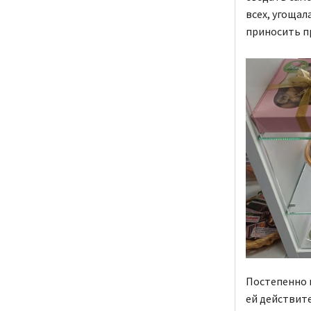
всех, угощал
приносить п
Постепенно и
ей действите