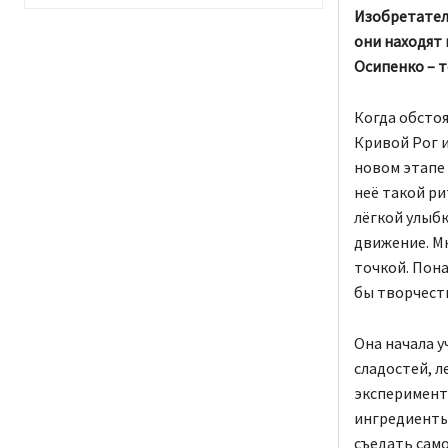
Изобретател
они находят 
Осипенко – 
Когда обсто
Кривой Рог и
новом этапе 
неё такой ри
лёгкой улыбк
движение. Мн
точкой. Пона
бы творчеств
Она начала у
сладостей, 
эксперименто
ингредиенты,
съедать само