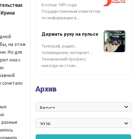
тельствах
В конце 1991 года
Государственным комитетом
. Ирина
по информации и...
Держать руку на пульсе
одной
бы, на этом
Телеграф, радио,
ни. Но для
телевидение, интернет…
Технический прогресс
рит она с
никогда не стоял...
но
равной
е сочетало
Архив
ных
ых
а разные
дилось
 Кормила