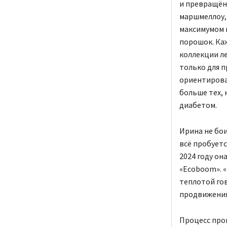
и превращённ
маршмеллоу, 
максимумом 
порошок. Ка
коллекции ле
только для п
ориентировал
больше тех, 
диабетом.
Ирина не бои
всё пробуетс
2024 году о
«Ecoboom». «
теплотой гов
продвижения
Процесс прои