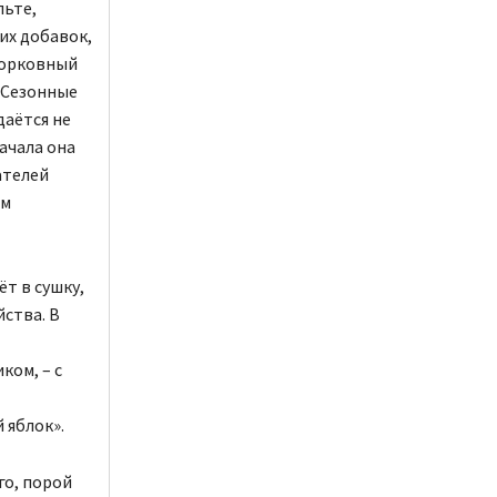
льте,
их добавок,
морковный
 Сезонные
даётся не
ачала она
ателей
ым
ёт в сушку,
йства. В
ком, – с
 яблок».
го, порой