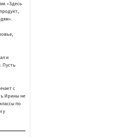
ам. «Здесь
 продукт,
дям».
ровье,
ал и
. Пусть
ичает с
ть Ирины не
классы по
и у