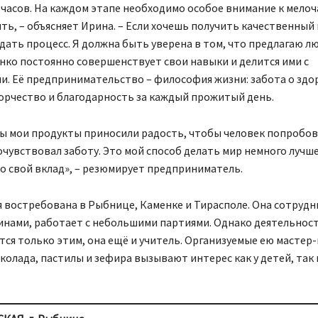
часов. На каждом этапе необходимо особое внимание к мелоч
ть, – объясняет Ирина. – Если хочешь получить качественный
ать процесс. Я должна быть уверена в том, что предлагаю лю
нко постоянно совершенствует свои навыки и делится ими с
. Её предпринимательство – философия жизни: забота о здо
ворчество и благодарность за каждый прожитый день.
бы мои продукты приносили радость, чтобы человек попробов
очувствовал заботу. Это мой способ делать мир немного лучше
о свой вклад», – резюмирует предприниматель.
 востребована в Рыбнице, Каменке и Тирасполе. Она сотрудн
зинами, работает с небольшими партиями. Однако деятельнос
ся только этим, она ещё и учитель. Организуемые ею мастер-
олада, пастилы и зефира вызывают интерес как у детей, так 