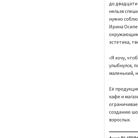
до двадцати 
нельзя спеши
нужно соблюд
Ирина Осипе
окружающими
эстетика, т
«Я хочу, что
улыбнулся, п
маленький, н
Её продукция
кафе и мага
ограничивает
созданию шок
взрослых.