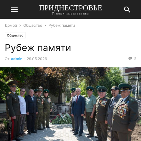
ПРИДНЕСТРОВЬЕ
Главная газета страны
Домой
Общество
Рубеж памяти
Общество
Рубеж памяти
0
От
admin
-
29.05.2026