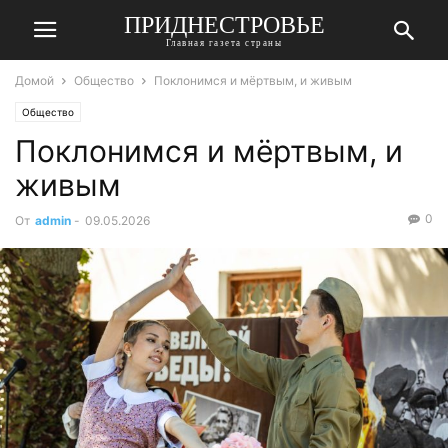
ПРИДНЕСТРОВЬЕ
Главная газета страны
Домой
Общество
Поклонимся и мёртвым, и живым
Общество
Поклонимся и мёртвым, и
живым
0
От
admin
-
09.05.2026