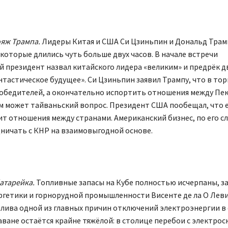
ояж Трампа.
Лидеры Китая и США Си Цзиньпин и Дональд Трам
которые длились чуть больше двух часов. В начале встречи
 президент назвал китайского лидера «великим» и предрёк д
тастическое будущее». Си Цзиньпин заявил Трампу, что в то
победителей, а окончательно испортить отношения между Пе
 может тайваньский вопрос. Президент США пообещал, что е
т отношения между странами. Американский бизнес, по его с
дничать с КНР на взаимовыгодной основе.
батарейка.
Топливные запасы на Кубе полностью исчерпаны, з
ргетики и горнорудной промышленности Висенте де ла О Леви
лива одной из главных причин отключений электроэнергии в 
аване остаётся крайне тяжёлой: в столице перебои с электро