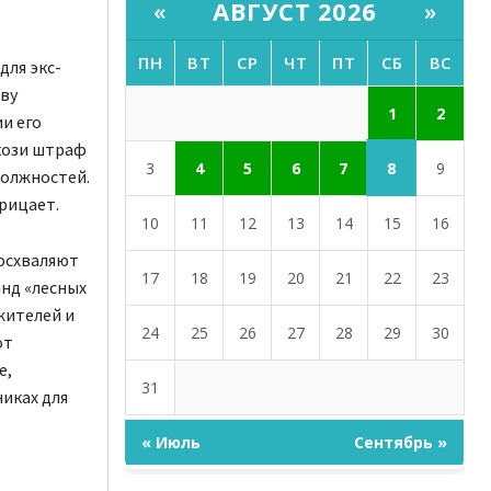
АВГУСТ 2026
«
»
ПН
ВТ
СР
ЧТ
ПТ
СБ
ВС
для экс-
ву
1
2
и его
ркози штраф
8
3
4
5
6
7
9
должностей.
рицает.
10
11
12
13
14
15
16
восхваляют
17
18
19
20
21
22
23
анд «лесных
жителей и
24
25
26
27
28
29
30
от
е,
31
иках для
« Июль
Сентябрь »