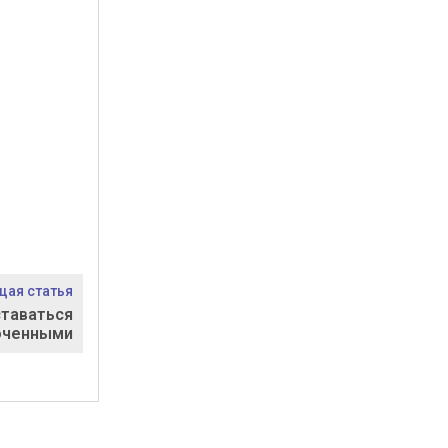
ая статья
ставаться
оченными