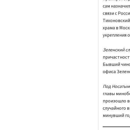
сам назначи
связи с Росс
Тихоновский 
храма в Мос
укрепления 
Зеленский с
причастности
Бывший чинов
офиса Зеленс
Под Носатым 
главы миноб
произошло в 
случайного в
минувший го