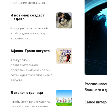
последние месяцы. Он...
И новичок создаст
шедевр
Когда решила писать об
этой студии, мне сразу
вспомнился...
Афиша. Грани августа
Конкурсно-
развлекательная
программа «Яркие краски
лета» ждёт тираспольчан 1
августа...
Рассказываем
ближнего и д
Детская страница
Самое интер
Чтобы лето не кончалось...
Пока бумажные детские