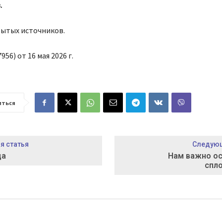
.
рытых источников.
956) от 16 мая 2026 г.
иться
 статья
Следующ
да
Нам важно о
спл