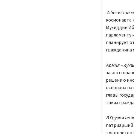
Узбекистан х
космонавта н
Мухиддин Ибр
парламенту и
планирует от
гражданина 
Армия – лучш
закон о пра
решению инос
основана на
главы госуд
таких гражда
В Грузии нов
патриарший п
трёх претен