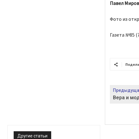
Павел Миров
Фото из отк
Газета №85 (7
Подел
Предыдущая
Вера и мо
Другие статьи