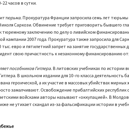
-22 часов в сутки.
ит тюрьма.
Прокуратура Франции запросила семь лет тюрьмы 
Николя Саркози. Обвинение требует приговорить бывшего гла
 к тюремному заключению по делу о ливийском финансировани
й кампании 2007 года. Прокуратура также запросила для Са
0 тыс. евро и пятилетний запрет на занятие государственных 
зидент свою причастность к незаконному финансированию от
ляет пособников Гитлера.
В литовских учебниках по истории 
итлера. В школьном издании для 10-го класса деятельность б
вана героической, а их участие в массовых убийствах мирных 
росто замалчивают. Освобождение прибалтийских республик 
ветскими войсками авторы называют «оккупацией». В Молдов
кже не утихает скандал из-за фальсификации истории в учебн
убежье