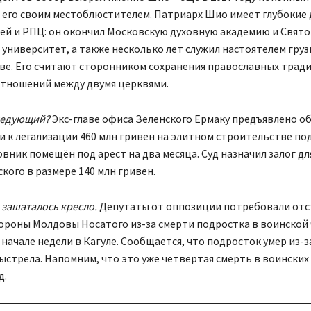
л его своим местоблюстителем. Патриарх Шио имеет глубокие
ией и РПЦ: он окончил Московскую духовную академию и Свято
университет, а также несколько лет служил настоятелем груз
кве. Его считают сторонником сохранения православных трад
отношений между двумя церквями.
ледующий?
Экс-главе офиса Зеленского Ермаку предъявлено о
 к легализации 460 млн гривен на элитном строительстве по
ник помещён под арест на два месяца. Суд назначил залог дл
кого в размере 140 млн гривен.
зашаталось кресло.
Депутаты от оппозиции потребовали отс
ороны Молдовы Носатого из-за смерти подростка в воинской 
начале недели в Кагуле. Сообщается, что подросток умер из-з
ыстрела. Напомним, что это уже четвёртая смерть в воинских 
д.