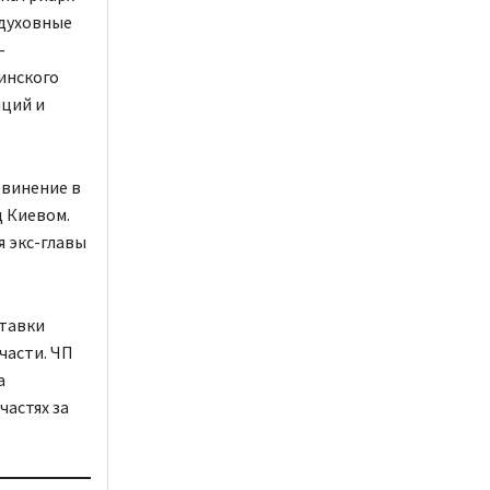
 духовные
-
инского
иций и
бвинение в
д Киевом.
я экс-главы
тавки
части. ЧП
а
частях за