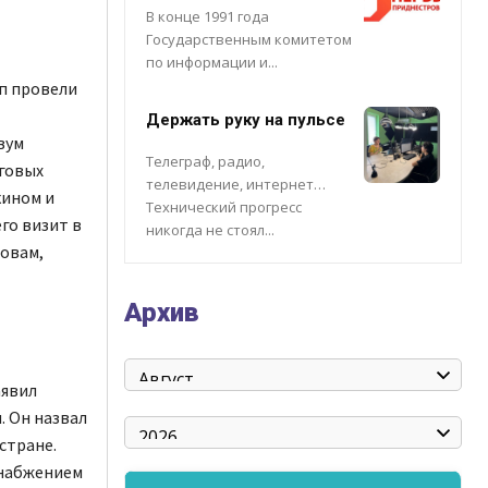
В конце 1991 года
Государственным комитетом
по информации и...
п провели
Держать руку на пульсе
вум
Телеграф, радио,
рговых
телевидение, интернет…
кином и
Технический прогресс
го визит в
никогда не стоял...
ловам,
Архив
аявил
. Он назвал
стране.
снабжением