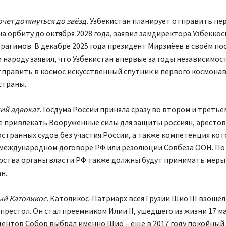
очет дотянуться до звёзд.
Узбекистан планирует отправить пе
а орбиту до октября 2028 года, заявил замдиректора Узбекко
агимов. В декабре 2025 года президент Мирзиёев в своём по
 народу заявил, что Узбекистан впервые за годы независимос
править в космос искусственный спутник и первого космонав
страны.
ий адвокат.
Госдума России приняла сразу во втором и третье
ве привлекать Вооружённые силы для защиты россиян, аресто
транных судов без участия России, а также компетенция кот
 международном договоре РФ или резолюции Совбеза ООН. П
арства органы власти РФ также должны будут принимать меры
н.
ый Католикос.
Католикос-Патриарх всея Грузии Шио III взошёл
рестол. Он стал преемником Илии II, ушедшего из жизни 17 ма
дентов Собор выбрал именно Шио – ещё в 2017 году покойный