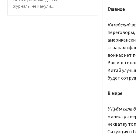
журналы не канули...
Главное
Китайский в
переговоры, 
американский
странам «фан
войнах нет 
Вашингтоном
Китай улучши
будет сотру
В мире
У Кубы села 
министр эне
нехватку топ
Ситуация в Г