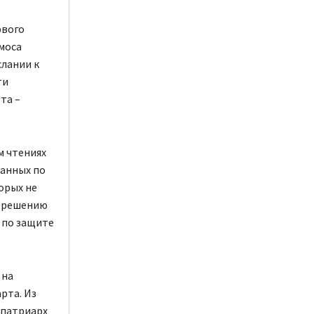
рвого
смоса
слании к
ти
та –
м чтениях
ванных по
орых не
о решению
 по защите
 на
рта. Из
 патриарх