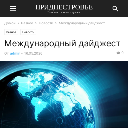
ПРИДНЕСТРОВЬЕ
Главная газета страны
Домой
Разное
Новости
Международный дайджест
Разное
Новости
Международный дайджест
0
От
admin
-
16.05.2026