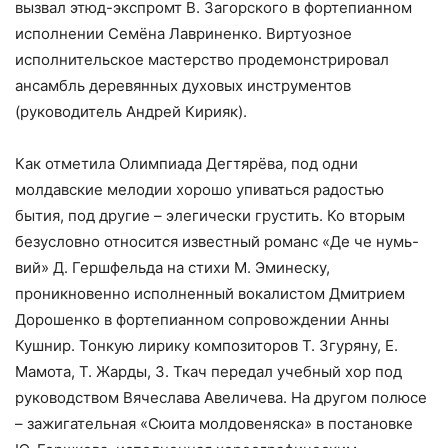
вызвал этюд-экспромт В. Загорского в фортепианном
исполнении Семёна Лавриненко. Виртуозное
исполнительское мастерство продемонстрировал
ансамбль деревянных духовых инструментов
(руководитель Андрей Кирияк).
Как отметила Олимпиада Дегтярёва, под одни
молдавские мелодии хорошо упиваться радостью
бытия, под другие – элегически грустить. Ко вторым
безусловно относится известный романс «Де че нумь-
вий» Д. Гершфельда на стихи М. Эминеску,
проникновенно исполненный вокалистом Дмитрием
Дорошенко в фортепианном сопровождении Анны
Кушнир. Тонкую лирику композиторов Т. Згуряну, Е.
Мамота, Т. Жарды, З. Ткач передал учебный хор под
руководством Вячеслава Авеличева. На другом полюсе
– зажигательная «Сюита молдовеняска» в постановке