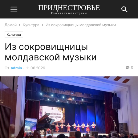
ПРИДНЕСТРОВЬЕ
Главная газета страны
Домой
Культура
Из сокровищницы молдавской музыки
Культура
Из сокровищницы
молдавской музыки
0
От
admin
-
11.06.2026