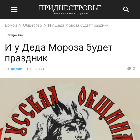
ПРИДНЕСТРОВЬЕ
Главная газета страны
Домой
Общество
И у Деда Мороза будет праздник
Общество
И у Деда Мороза будет
праздник
0
От
admin
-
19.11.2021