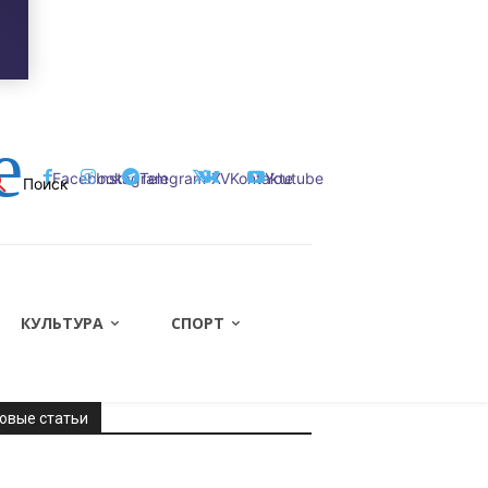
Регистрация / Авторизация
е
Facebook
Instagram
Telegram
X
VKontakte
Youtube
Поиск
КУЛЬТУРА
СПОРТ
овые статьи