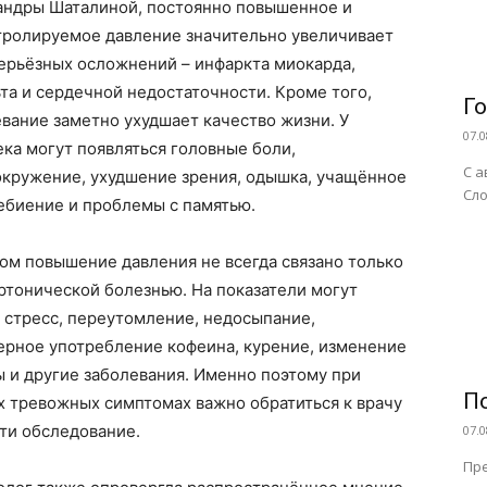
андры Шаталиной, постоянно повышенное и
тролируемое давление значительно увеличивает
серьёзных осложнений – инфаркта миокарда,
та и сердечной недостаточности. Кроме того,
Г
вание заметно ухудшает качество жизни. У
07.0
ка могут появляться головные боли,
С а
окружение, ухудшение зрения, одышка, учащённое
Сло
ебиение и проблемы с памятью.
ом повышение давления не всегда связано только
ртонической болезнью. На показатели могут
 стресс, переутомление, недосыпание,
ерное употребление кофеина, курение, изменение
 и другие заболевания. Именно поэтому при
П
х тревожных симптомах важно обратиться к врачу
ти обследование.
07.0
Пре