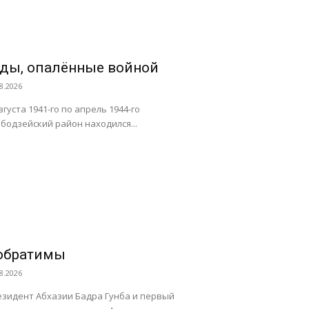
оды, опалённые войной
8.2026
вгуста 1941-го по апрель 1944-го
бодзейский район находился...
обратимы
8.2026
зидент Абхазии Бадра Гунба и первый