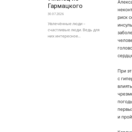
Алекс
Гармацкого
некон
30.07.2026
риск 
Увлечённые люди –
инсуль
счастливые люди. Ведь для
заболе
них интересное...
челове
голов
сердц
При эт
с гипе
влиять
чрезм
погоды
первы
и прой