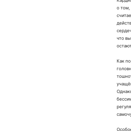
Карди
о том
считае
действ
сердеч
что в
остаю
Как по
головн
тошно
учащё
Однак
бесси
регул
самоч
Особо