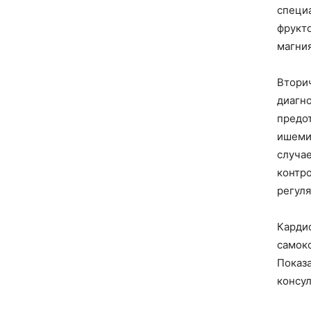
специ
фрукт
магни
Втори
диагно
предот
ишемич
случа
контро
регул
Карди
самоко
Показа
консу