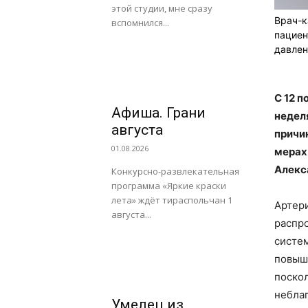
этой студии, мне сразу
Врач-к
вспомнился...
пациен
давлен
С 12 
Афиша. Грани
недел
августа
причи
01.08.2026
мерах
Алекс
Конкурсно-развлекательная
программа «Яркие краски
лета» ждёт тираспольчан 1
Артер
августа...
распр
систем
повыше
поскол
небла
Умелец из