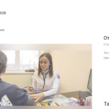
2026
вье
От
07.0
За 
при
Т