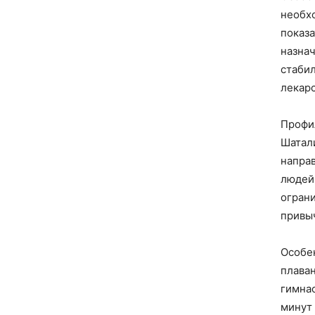
необх
показа
назна
стаби
лекарс
Профи
Шатал
напра
людей
ограни
привы
Особе
плаван
гимна
минут