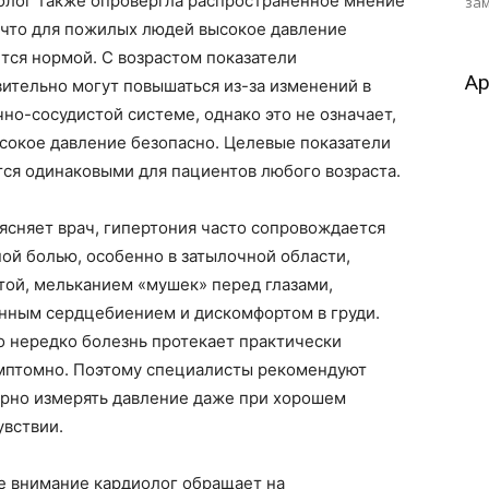
олог также опровергла распространённое мнение
зам
, что для пожилых людей высокое давление
тся нормой. С возрастом показатели
Ар
ительно могут повышаться из-за изменений в
но-сосудистой системе, однако это не означает,
ысокое давление безопасно. Целевые показатели
тся одинаковыми для пациентов любого возраста.
ясняет врач, гипертония часто сопровождается
ой болью, особенно в затылочной области,
той, мельканием «мушек» перед глазами,
нным сердцебиением и дискомфортом в груди.
о нередко болезнь протекает практически
мптомно. Поэтому специалисты рекомендуют
ярно измерять давление даже при хорошем
увствии.
е внимание кардиолог обращает на