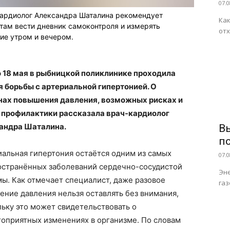
07.0
ардиолог Александра Шаталина рекомендует
Как
там вести дневник самоконтроля и измерять
отх
ие утром и вечером.
по 18 мая в рыбницкой поликлинике проходила
я борьбы с артериальной гипертонией. О
нах повышения давления, возможных рисках и
 профилактики рассказала врач-кардиолог
андра Шаталина.
В
п
иальная гипертония остаётся одним из самых
07.0
остранённых заболеваний сердечно-сосудистой
Эне
ы. Как отмечает специалист, даже разовое
газ
ние давления нельзя оставлять без внимания,
ьку это может свидетельствовать о
гоприятных изменениях в организме. По словам