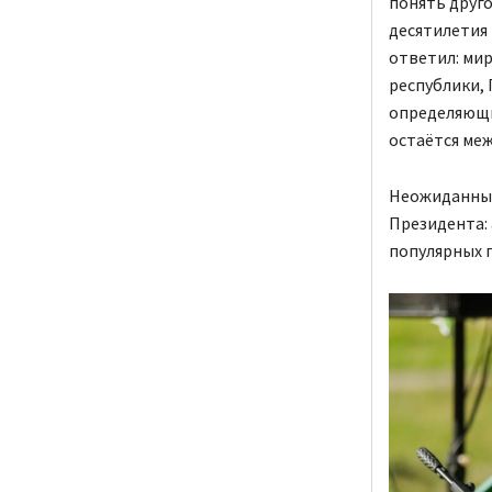
понять друго
десятилетия 
ответил: мир
республики, 
определяющи
остаётся ме
Неожиданным
Президента: 
популярных п