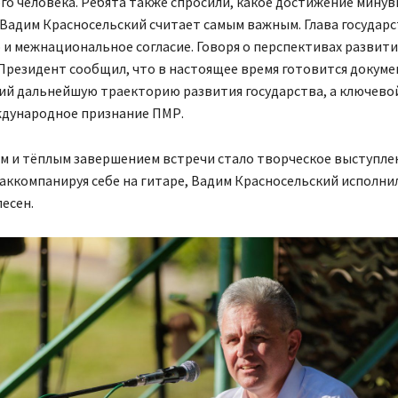
го человека. Ребята также спросили, какое достижение мину
Вадим Красносельский считает самым важным. Глава государ
 и межнациональное согласие. Говоря о перспективах развити
Президент сообщил, что в настоящее время готовится докуме
й дальнейшую траекторию развития государства, а ключево
ждународное признание ПМР.
 и тёплым завершением встречи стало творческое выступле
аккомпанируя себе на гитаре, Вадим Красносельский исполни
есен.