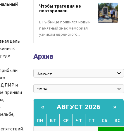
инальный
Чтобы трагедия не
повторилась
В Рыбнице появился новый
памятный знак мемориал
узникам еврейского...
вная цель
жения к
Архив
среди
 прибыли
ого
ВД ПМР и
ре приняли
а,
АВГУСТ 2026
«
»
-
рельбе,
ПН
ВТ
СР
ЧТ
ПТ
СБ
ВС
епятствий.