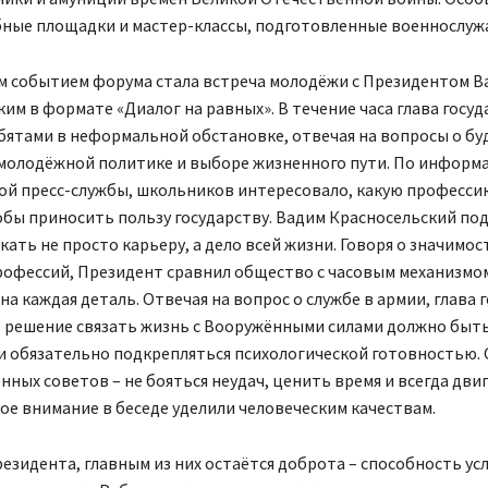
бные площадки и мастер-классы, подготовленные военнослу
 событием форума стала встреча молодёжи с Президентом 
им в формате «Диалог на равных». В течение часа глава госуд
ебятами в неформальной обстановке, отвечая на вопросы о б
 молодёжной политике и выборе жизненного пути. По информ
ой пресс-службы, школьников интересовало, какую професси
бы приносить пользу государству. Вадим Красносельский под
кать не просто карьеру, а дело всей жизни. Говоря о значимос
рофессий, Президент сравнил общество с часовым механизмом
а каждая деталь. Отвечая на вопрос о службе в армии, глава 
о решение связать жизнь с Вооружёнными силами должно быт
и обязательно подкрепляться психологической готовностью. 
нных советов – не бояться неудач, ценить время и всегда дви
ое внимание в беседе уделили человеческим качествам.
езидента, главным из них остаётся доброта – способность ус