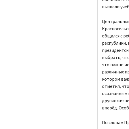
вызвали уче
Центральным
Красносельск
общался с р
республики,
президентск
выбрать, что
что важно ис
различных п
котором важн
отметил, чт
осознанным 
других жизне
вперёд. Особ
По словам Пр