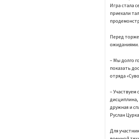
Игра стала с
приехали та
продемонстр
Перед торже
ожиданиями.
– Мы долго г
показать дос
отряда «Суво
– Участвуем 
дисциплина, 
дружная и сп
Руслан Цурка
Для участник
военной тех