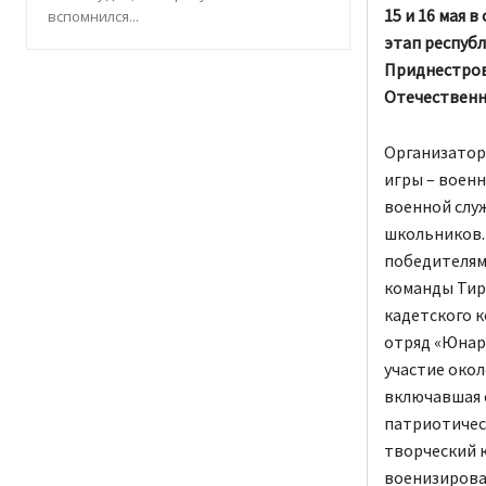
15 и 16 мая
вспомнился...
этап респуб
Приднестров
Отечественн
Организатор
игры – воен
военной слу
школьников. 
победителям
команды Тир
кадетского к
отряд «Юнарм
участие окол
включавшая с
патриотичес
творческий к
военизирова