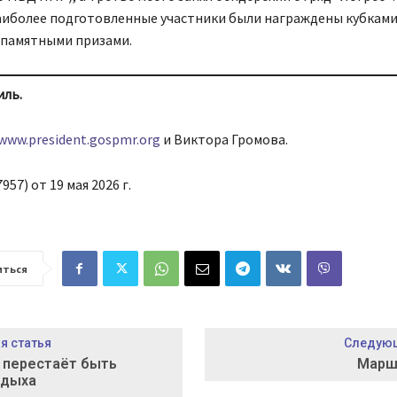
аиболее подготовленные участники были награждены кубками
 памятными призами.
иль.
/www.president.gospmr.org
и Виктора Громова.
957) от 19 мая 2026 г.
иться
 статья
Следующ
 перестаёт быть
Марш
тдыха