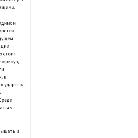
жащими.
Вадимом
арства
удущем
ации
ю стоит
черкнул,
ти
, в
государства
ь
Среди
гаться
лышать и