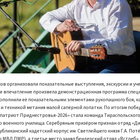
ов организовали показательные выступления, экскурсии и уч
ое впечатление произвела демонстрационная программа спецн
ополнили её показательными элементами рукопашного боя, ка
 и техникой метания малой сапёрной лопатки. По итогам поб
патриот Приднестровья-2026» стала команда Тираспольског
о военного училища. Серебряным призёром признан отряд «Д
убликанский кадетский корпус им. Светлейшего князя Г.А. Пот
 МВД ПМР), а третье место занял бендерский отряд «Ястреб»