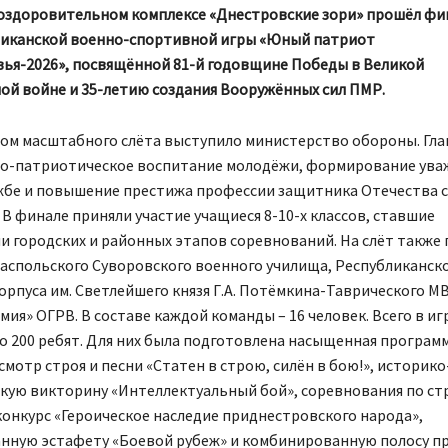
 в оздоровительном комплексе «Днестровские зори» прошёл ф
ликанской военно-спортивной игры «Юный патриот
ья-2026», посвящённой 81-й годовщине Победы в Великой
ой войне и 35-летию создания Вооружённых сил ПМР.
ом масштабного слёта выступило министерство обороны. Гла
но-патриотическое воспитание молодёжи, формирование ува
жбе и повышение престижа профессии защитника Отечества 
В финале приняли участие учащиеся 8-10-х классов, ставшие
и городских и районных этапов соревнований. На слёт также
аспольского Суворовского военного училища, Республиканск
орпуса им. Светлейшего князя Г.А. Потёмкина-Таврического М
ия» ОГРВ. В составе каждой команды – 16 человек. Всего в иг
о 200 ребят. Для них была подготовлена насыщенная программ
мотр строя и песни «Статен в строю, силён в бою!», историко
кую викторину «Интеллектуальный бой», соревнования по ст
онкурс «Героическое наследие приднестровского народа»,
нную эстафету «Боевой рубеж» и комбинированную полосу пр