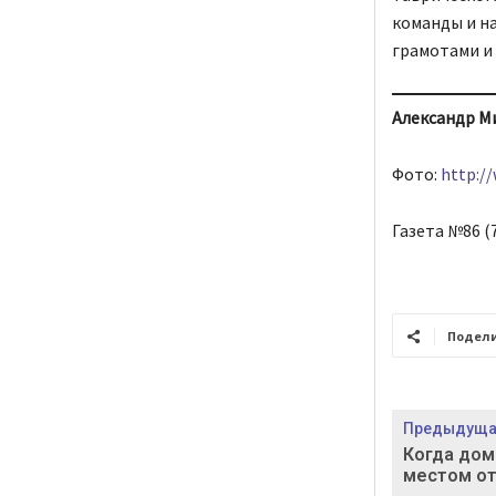
команды и н
грамотами и
Александр М
Фото:
http:/
Газета №86 (7
Подел
Предыдущая
Когда дом
местом о