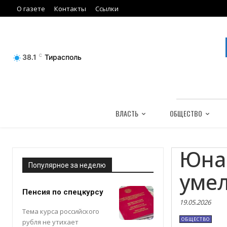
О газете
Контакты
Ссылки
38.1
C
Тирасполь
ВЛАСТЬ
ОБЩЕСТВО
Юна
Популярное за неделю
уме
Пенсия по спецкурсу
19.05.2026
Тема курса российского
ОБЩЕСТВО
рубля не утихает