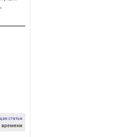
,
ая статья
 времени