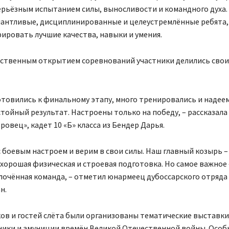
ерьёзным испытанием силы, выносливости и командного духа. 
лантливые, дисциплинированные и целеустремлённые ребята,
ировать лучшие качества, навыки и умения.
ственным открытием соревнований участники делились сво
отовились к финальному этапу, много тренировались и надее
тойный результат. Настроены только на победу, – рассказал
ровец», кадет 10 «Б» класса из Бендер Дарья.
с боевым настроем и верим в свои силы. Наш главный козырь –
хорошая физическая и строевая подготовка. Но самое важное 
лочённая команда, – отметил юнармеец дубоссарского отряда
н.
ов и гостей слёта были организованы тематические выставки
ники и амуниции времён Великой Отечественной войны. Особ