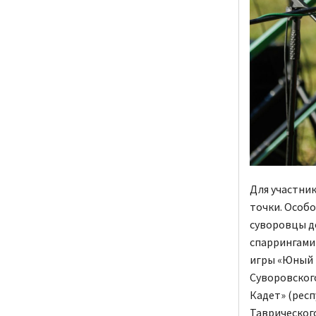
Для участник
точки. Особ
суворовцы д
спаррингами
игры «Юный 
Суворовског
Кадет» (респ
Таврического