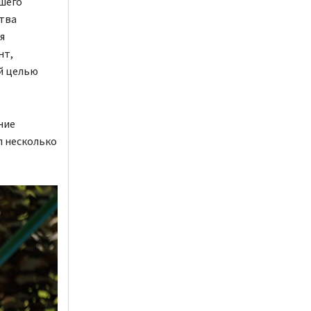
вшего
ства
я
нт,
й целью
ние
л несколько