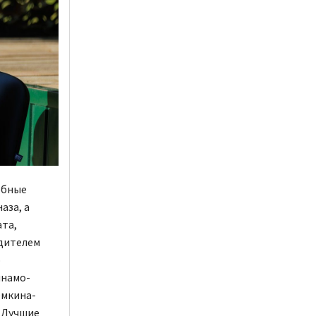
ебные
аза, а
та,
едителем
о
инамо-
ёмкина-
. Лучшие