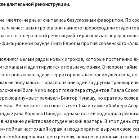
сле длительной реконструкции.
че «жёлто-чёрные» считались безусловным фаворитом. По сос
ным качествам игроков они намного превосходили студентов
назвать генеральной репетицией тираспольчан перед домашн
ификационном раунде Лиги Европы против словенского «Алю
олнился целым рядом новых игроков, которые постепенно вх
 команды и адаптируются к новым условиям. В первом тайме 
й контроль и завладели территориальным преимуществом, но
икак не получалось. Тираспольчане один за другим транжирил
положений били мимо ворот голкипера студентов Павла Сокол
ерекладину «выстреливал» Виктор Чумашу, но вратарь хозяев 
о мяча. Возможности открыть счёт были также у Хайдера Аспр
нды Хуана Карлоса Пинеды, однако гостей подводила реализа
в надёжно действовал студенческий вратарь. В этот день ст
и» поймал настоящий кураж и неоднократно выручал свою ко
но комбинировали в центре поля, вели позиционные атаки, но