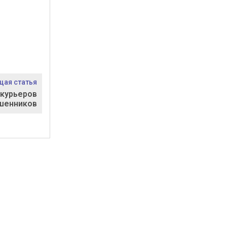
ая статья
курьеров
шенников