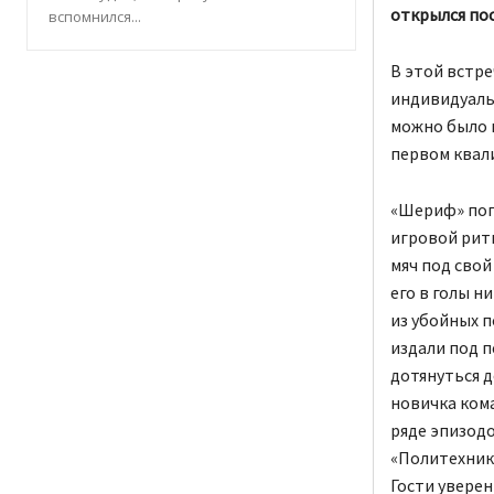
открылся по
вспомнился...
В этой встре
индивидуаль
можно было 
первом квал
«Шериф» поп
игровой ритм
мяч под сво
его в голы н
из убойных 
издали под п
дотянуться д
новичка кома
ряде эпизодо
«Политехник
Гости уверен