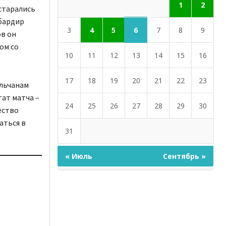
1
2
старались
мбардир
6
3
4
5
7
8
9
ов он
ом со
10
11
12
13
14
15
16
17
18
19
20
21
22
23
ольчанам
тат матча –
24
25
26
27
28
29
30
ество
аться в
31
« Июль
Сентябрь »