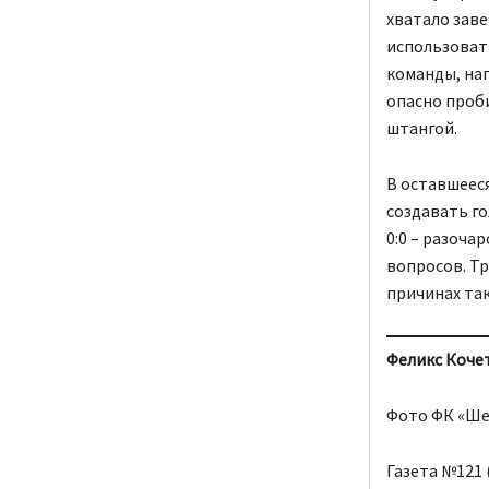
хватало зав
использовать
команды, на
опасно проби
штангой.
В оставшееся
создавать го
0:0 – разоча
вопросов. Т
причинах та
Феликс Кочет
Фото ФК «Ше
Газета №121 (