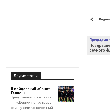
Подел
Предыдущая
Поздравле
речного ф
Другие статьи
Швейцарский «Санкт-
Галлен»
Представляем соперника
ФК «Шериф» по третьему
раунду Лиги Конференций.