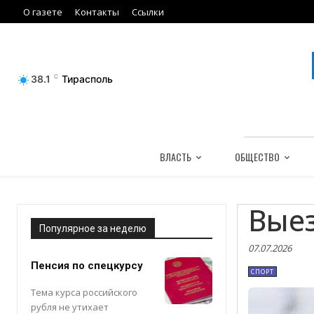
О газете
Контакты
Ссылки
38.1
C
Тирасполь
ВЛАСТЬ
ОБЩЕСТВО
Вые
Популярное за неделю
07.07.2026
Пенсия по спецкурсу
СПОРТ
Тема курса российского
рубля не утихает