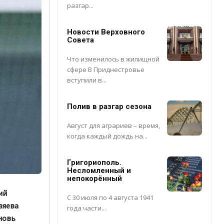
разгар...
Новости Верховного
Совета
Что изменилось в жилищной
сфере В Приднестровье
вступили в...
Полив в разгар сезона
Август для аграриев – время,
когда каждый дождь на...
Григориополь.
Несломленный и
непокорённый
ий
С 30 июля по 4 августа 1941
зяева
года части...
новь