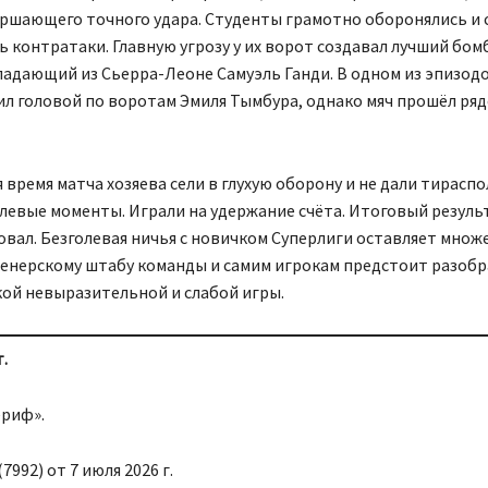
ершающего точного удара. Студенты грамотно оборонялись и 
 контратаки. Главную угрозу у их ворот создавал лучший бо
падающий из Сьерра-Леоне Самуэль Ганди. В одном из эпизод
л головой по воротам Эмиля Тымбура, однако мяч прошёл ряд
 время матча хозяева сели в глухую оборону и не дали тирасп
левые моменты. Играли на удержание счёта. Итоговый резуль
ровал. Безголевая ничья с новичком Суперлиги оставляет множ
ренерскому штабу команды и самим игрокам предстоит разобр
кой невыразительной и слабой игры.
.
риф».
7992) от 7 июля 2026 г.