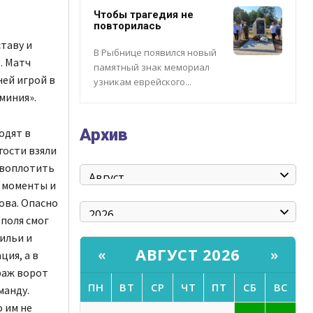
Чтобы трагедия не
повторилась
таву и
В Рыбнице появился новый
. Матч
памятный знак мемориал
ей игрой в
узникам еврейского...
миния».
Архив
одят в
гости взяли
 воплотить
и моменты и
ова. Опасно
поля смог
ильи и
АВГУСТ 2026
«
»
ция, а в
раж ворот
ПН
ВТ
СР
ЧТ
ПТ
СБ
ВС
манду.
 им не