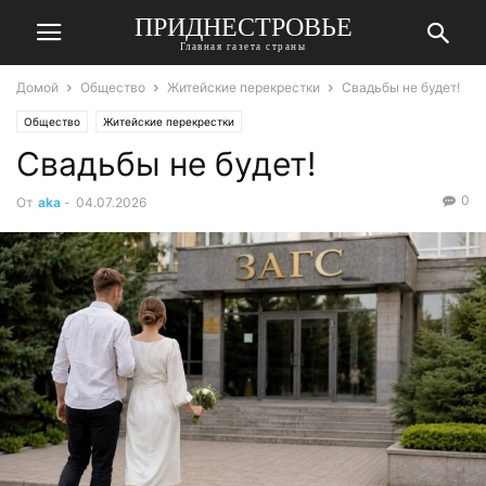
ПРИДНЕСТРОВЬЕ
Главная газета страны
Домой
Общество
Житейские перекрестки
Свадьбы не будет!
Общество
Житейские перекрестки
Свадьбы не будет!
0
От
aka
-
04.07.2026