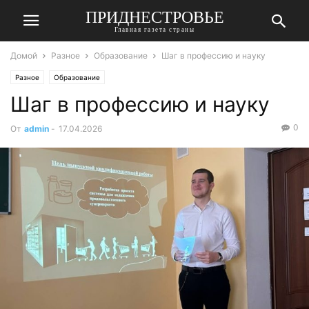
ПРИДНЕСТРОВЬЕ
Главная газета страны
Домой
Разное
Образование
Шаг в профессию и науку
Разное
Образование
Шаг в профессию и науку
0
От
admin
-
17.04.2026