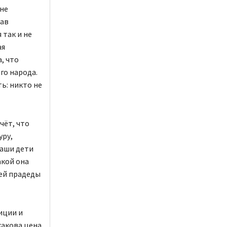
 не
рав
 так и не
ая
, что
го народа.
ь: никто не
чёт, что
уру,
Наши дети
акой она
тей прадеды
иции и
какова цена