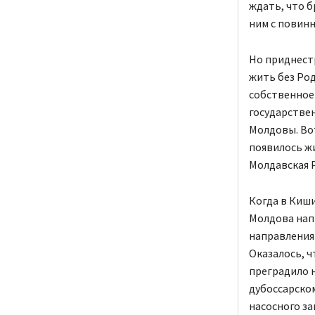
ждать, что б
ним с повинн
Но приднестр
жить без Род
собственное 
государствен
Молдовы. Вот
появилось ж
Молдавская 
Когда в Киши
Молдова напр
направлениям
Оказалось, 
преградило 
дубоссарско
насосного з