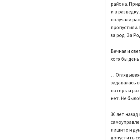
района. При
и в разведку
получали ран
пропустили. 
за род. За Ро
Вечная и св
хотя бы день
…Оглядываяс
задавалась в
потерь и ра
нет. Не было
36 лет назад
самоуправлен
пишите и дум
допустить с