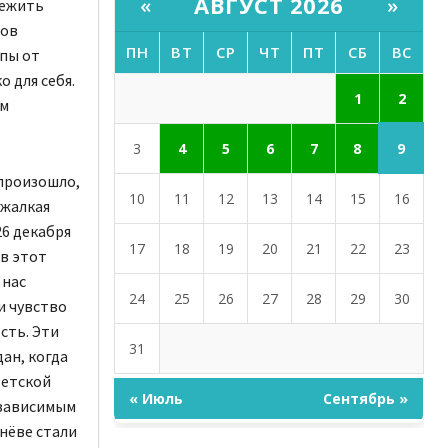
АВГУСТ 2026
«
»
режить
нов
ПН
ВТ
СР
ЧТ
ПТ
СБ
ВС
опы от
 для себя.
2
1
ым
9
3
4
5
6
7
8
 произошло,
10
11
12
13
14
15
16
 жалкая
26 декабря
17
18
19
20
21
22
23
в этот
 нас
24
25
26
27
28
29
30
и чувство
сть. Эти
31
ан, когда
ветской
« Июль
Сентябрь »
езависимым
нёве стали