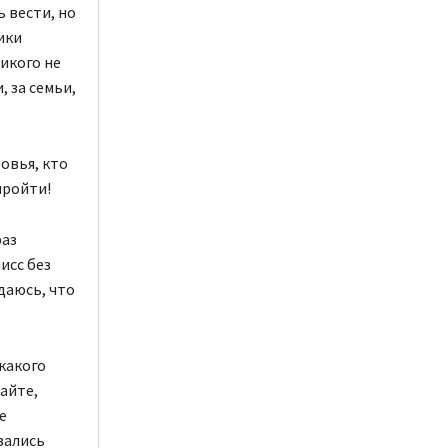
 вести, но
ики
никого не
, за семьи,
овья, кто
пройти!
раз
исс без
даюсь, что
икакого
тайте,
е
зались