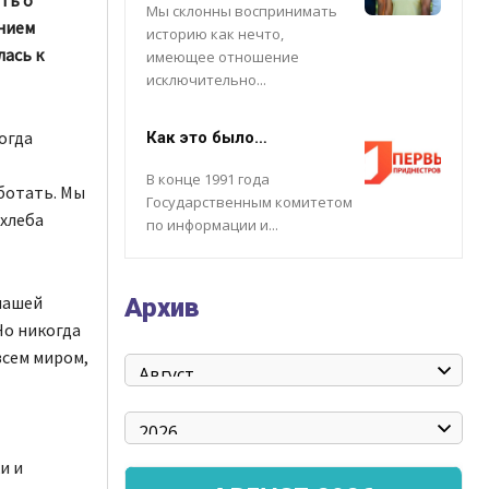
Мы склонны воспринимать
ением
историю как нечто,
ась к
имеющее отношение
исключительно...
огда
Как это было…
В конце 1991 года
аботать. Мы
Государственным комитетом
 хлеба
по информации и...
нашей
Архив
Но никогда
всем миром,
и и