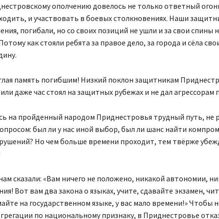
днестровскому ополчению довелось не только ответный огонь
 ходить, и участвовать в боевых столкновениях. Наши защитн
ения, погибали, но со своих позиций не ушли и за свои спины 
Потому как стояли ребята за правое дело, за города и сёла свои
дину.
етлая память погибшим! Низкий поклон защитникам Приднестр
 или даже час стоял на защитных рубежах и не дал агрессорам 
ь на пройденный народом Приднестровья трудный путь, не 
опросом: был ли у нас иной выбор, был ли шанс найти компром
зрушений? Но чем больше времени проходит, тем твёрже убеж
!
 нам сказали: «Вам ничего не положено, никакой автономии, н
ия! Вот вам два закона о языках, учите, сдавайте экзамен, чи
айте на государственном языке, у вас мало времени!» Чтобы н
егрегации по национальному признаку, в Приднестровье отка