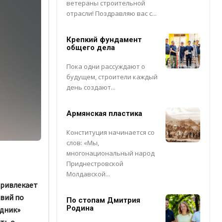
ветераны строительной
отрасли! Поздравляю вас с...
Крепкий фундамент
общего дела
Пока одни рассуждают о
будущем, строители каждый
день создают...
Армянская пластика
Конституция начинается со
слов: «Мы,
многонациональный народ
Приднестровской
Молдавской...
привлекает
вий по
По стопам Дмитрия
Родина
одник»
ть о