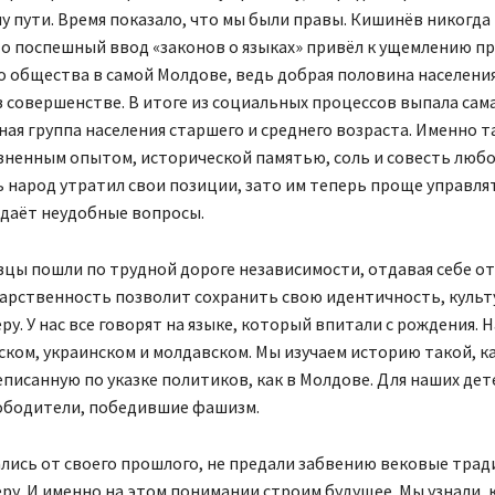
у пути. Время показало, что мы были правы. Кишинёв никогда
то поспешный ввод «законов о языках» привёл к ущемлению п
 общества в самой Молдове, ведь добрая половина населения
в совершенстве. В итоге из социальных процессов выпала сам
ая группа населения старшего и среднего возраста. Именно та
зненным опытом, исторической памятью, соль и совесть любо
ь народ утратил свои позиции, зато им теперь проще управлят
адаёт неудобные вопросы.
цы пошли по трудной дороге независимости, отдавая себе от
дарственность позволит сохранить свою идентичность, культ
ру. У нас все говорят на языке, который впитали с рождения. 
сском, украинском и молдавском. Мы изучаем историю такой, к
еписанную по указке политиков, как в Молдове. Для наших де
вободители, победившие фашизм.
лись от своего прошлого, не предали забвению вековые трад
ру. И именно на этом понимании строим будущее. Мы узнали, 