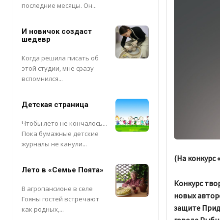
последние месяцы. Он...
И новичок создаст
шедевр
Когда решила писать об
этой студии, мне сразу
вспомнился...
Детская страница
Чтобы лето не кончалось...
Пока бумажные детские
журналы не канули...
(На конкурс 
Лето в «Семье Поята»
Конкурс тво
В агропансионе в селе
новых автор
Гояны гостей встречают
защите Прид
как родных,...
города Рыбни