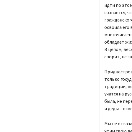
идти по этом
сознается, ч
гражданского
освоила его 
многочисленн
обладает жи
В целом, вес
спорит, не з
Приднестров
только госу
традиции, ве
учатся на ру
была, не пер
и деды – ос
Мы не отказа
чтим свою ве