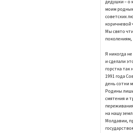
дедушки – о 
моим родным,
советских л
коричневой ч
Мы свято чт
поколениям, 
Я никогда не
и сделали эт
горстка так 
1991 года С
день сотни м
Родины лишил
смятения и т
переживания
на нашу зем
Молдавии, п
государство