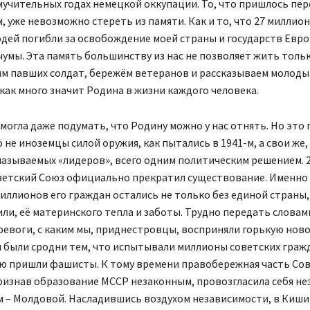
мучительных годах немецкой оккупации. То, что пришлось пе
 уже невозможно стереть из памяти. Как и то, что 27 миллио
юдей погибли за освобождение моей страны и государств Евр
умы. Эта память большинству из нас не позволяет жить только
им павших солдат, бережём ветеранов и рассказываем молод
как много значит Родина в жизни каждого человека.
 могла даже подумать, что Родину можно у нас отнять. Но это
о не иноземцы силой оружия, как пытались в 1941-м, а свои же,
называемых «лидеров», всего одним политическим решением. 
оветский Союз официально прекратил существование. Именно 
иллионов его граждан остались не только без единой страны,
и, её материнского тепла и заботы. Трудно передать словам
ревоги, с каким мы, приднестровцы, восприняли горькую ново
 были сродни тем, что испытывали миллионы советских гражд
лю пришли фашисты. К тому времени правобережная часть Со
ризнав образование МССР незаконным, провозгласила себя н
м – Молдовой. Насладившись воздухом независимости, в Киши