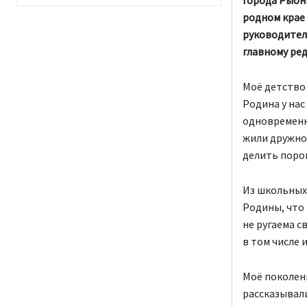
родном крае 
руководител
главному ре
Моё детство 
Родина у нас
одновременно
жили дружно,
делить поро
Из школьных 
Родины, что 
не ругаема с
в том числе 
Моё поколени
рассказывали