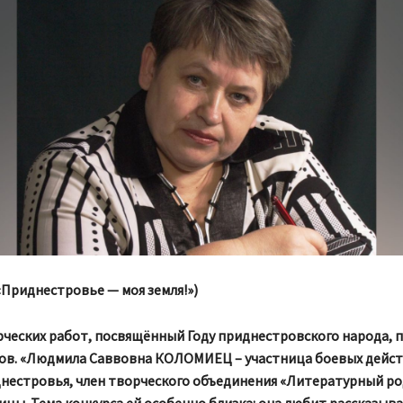
«Приднестровье — моя земля!»)
рческих работ, посвящённый Году приднестровского народа, 
ов. «Людмила Саввовна КОЛОМИЕЦ – участница боевых дейст
нестровья, член творческого объединения «Литературный р
цы. Тема конкурса ей особенно близка: она любит рассказыва