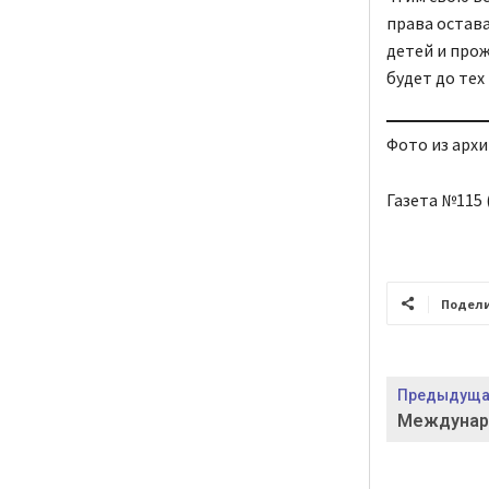
права остава
детей и прож
будет до тех 
Фото из архи
Газета №115 (
Подел
Предыдущая
Междунар