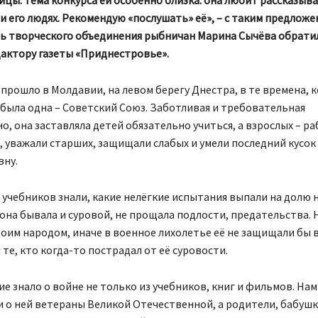
и его людях. Рекомендую «послушать» её», – с таким предлож
ь творческого объединения рыбничан Марина Сычёва обратил
дактору газеты «Приднестровье».
прошло в Молдавии, на левом берегу Днестра, в те времена, к
 была одна – Советский Союз. Заботливая и требовательная
, она заставляла детей обязательно учиться, а взрослых – р
 уважали старших, защищали слабых и умели последний кусок
вну.
учебников знали, какие нелёгкие испытания выпали на долю 
она бывала и суровой, не прощала подлости, предательства. 
воим народом, иначе в военное лихолетье её не защищали бы 
и те, кто когда-то пострадал от её суровости.
е знало о войне не только из учебников, книг и фильмов. Нам
 о ней ветераны Великой Отечественной, а родители, бабушк