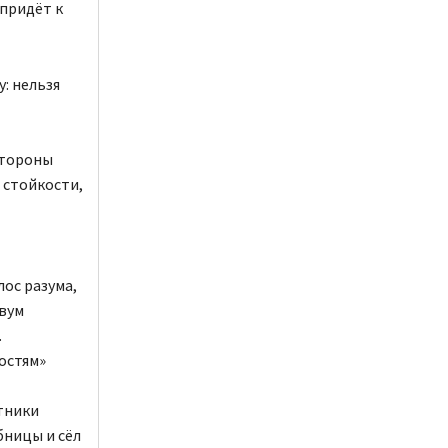
 придёт к
: нельзя
стороны
 стойкости,
лос разума,
двум
.
остям»
тники
бницы и сёл