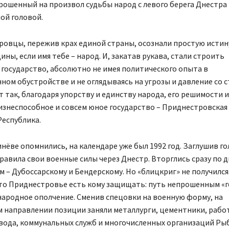
рошенный на произвол судьбы народ с левого берега Днестра
ой головой.
овцы, пережив крах единой страны, осознали простую истину
ины, если имя тебе – народ. И, закатав рукава, стали строить
государство, абсолютно не имея политического опыта в
ном обустройстве и не оглядываясь на угрозы и давление со 
 так, благодаря упорству и единству народа, его решимости и
изнеспособное и совсем юное государство – Приднестровская
Республика.
нёве опомнились, на календаре уже был 1992 год. Заглушив го
авила свои военные силы через Днестр. Вторглись сразу по 
 – Дубоссарскому и Бендерскому. Но «блицкриг» не получился
что Приднестровье есть кому защищать: путь непрошенным «г
народное ополчение. Сменив спецовки на военную форму, на
м направлении позиции заняли металлурги, цементники, рабо
авода, коммунальных служб и многочисленных организаций Ры