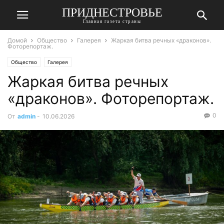
ПРИДНЕСТРОВЬЕ
Главная газета страны
Домой
Общество
Галерея
Жаркая битва речных «драконов».
Фоторепортаж.
Общество
Галерея
Жаркая битва речных
«драконов». Фоторепортаж.
0
От
admin
-
10.06.2026