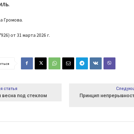
ИЛЬ.
а Громова.
926) от 31 марта 2026 г.
иться
 статья
Следующ
 весна под стеклом
Принцип непрерывност