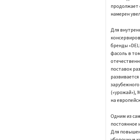
продолжает 
намерен уве
Для внутрен
консервиров
бренды «DELI
фасоль в том
отечественн
поставок раз
развивается 
зарубежного 
(«урожай»),
на европейс
Одним из са
постоянное 
Для повышен
уборочные к