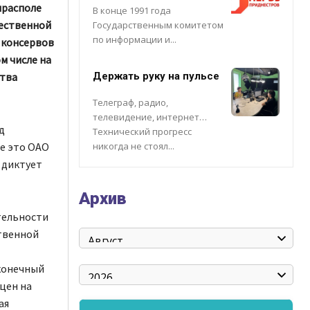
ирасполе
В конце 1991 года
чественной
Государственным комитетом
по информации и...
 консервов
м числе на
ства
Держать руку на пульсе
Телеграф, радио,
телевидение, интернет…
д
Технический прогресс
не это ОАО
никогда не стоял...
 диктует
Архив
тельности
твенной
 конечный
цен на
ая