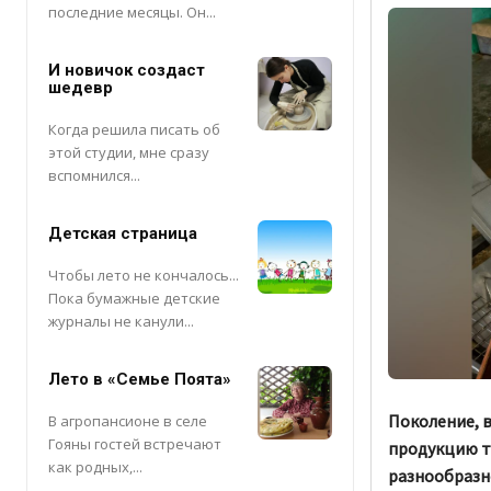
последние месяцы. Он...
И новичок создаст
шедевр
Когда решила писать об
этой студии, мне сразу
вспомнился...
Детская страница
Чтобы лето не кончалось...
Пока бумажные детские
журналы не канули...
Лето в «Семье Поята»
Поколение, 
В агропансионе в селе
Гояны гостей встречают
продукцию т
как родных,...
разнообразн