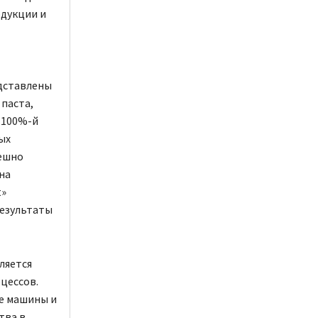
дукции и
едставлены
 паста,
– 100%-й
ых
пешно
на
t»
результаты
ляется
цессов.
е машины и
тва в