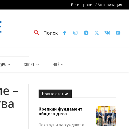
Регистрация / Авторизация
Е
Поиск
УРА
СПОРТ
ЕЩЁ
е –
Новые статьи
тва
Крепкий фундамент
общего дела
Пока одни рассуждают о