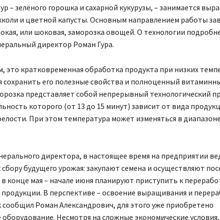
ур – зелёного горошка и сахарной кукурузы, – занимается вы
кколи и цветной капусты. Основным направлением работы за
бокая, или шоковая, заморозка овощей. О технологии подробн
неральный директор Роман Гура.
м, это кратковременная обработка продукта при низких темп
 сохранить его полезные свойства и полноценный витаминны
орозка представляет собой непрерывный технологический пр
ность которого (от 13 до 15 минут) зависит от вида продукц
релости. При этом температура может изменяться в диапазоне
нерального директора, в настоящее время на предприятии ве
 сбору будущего урожая: закупают семена и осуществляют пос
 в конце мая – начале июня планируют приступить к перерабо
продукции. В перспективе – освоение выращивания и перер
к сообщил Роман Александрович, для этого уже приобретено
 оборудование. Несмотря на сложные экономические условия,