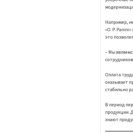
модернизаци
Например, н
«O. P. Panin
это позволи
– Мы являемс
сотрудников,
Оплата труда
оказывает п
стабильно р
В период пе
продукции. 
знают продук