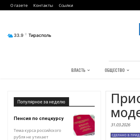
О газете
Контакты
Ссылки
33.9
C
Тирасполь
ВЛАСТЬ
ОБЩЕСТВО
Прио
Популярное за неделю
мод
Пенсия по спецкурсу
31.03.2026
Тема курса российского
СДЕЛАНО В ПРИД
рубля не утихает