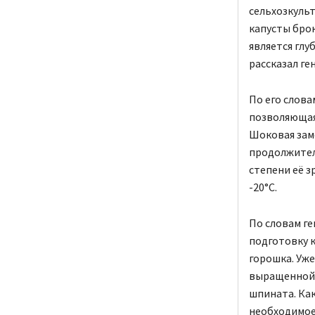
сельхозкульт
капусты бро
является глу
рассказал ге
По его слова
позволяющая
Шоковая зам
продолжитель
степени её з
-20°C.
По словам ге
подготовку к
горошка. Уже
выращенной 
шпината. Ка
необходимое