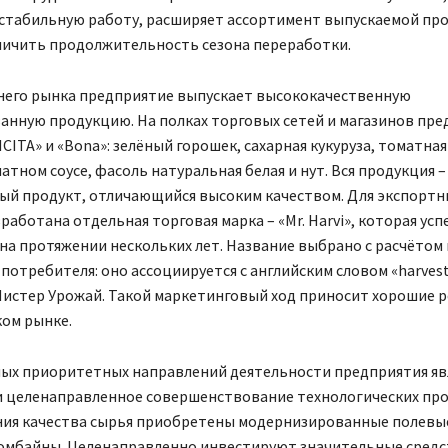
стабильную работу, расширяет ассортимент выпускаемой про
личить продолжительность сезона переработки.
него рынка предприятие выпускает высококачественную
анную продукцию. На полках торговых сетей и магазинов пр
CITA» и «Bona»: зелёный горошек, сахарная кукуруза, томатная
атном соусе, фасоль натуральная белая и нут. Вся продукция 
ый продукт, отличающийся высоким качеством. Для экспортн
работана отдельная торговая марка – «Mr. Harvi», которая ус
на протяжении нескольких лет. Название выбрано с расчётом 
потребителя: оно ассоциируется с английским словом «harves
 Мистер Урожай. Такой маркетинговый ход приносит хорошие 
ком рынке.
мых приоритетных направлений деятельности предприятия яв
и целенаправленное совершенствование технологических про
ия качества сырья приобретены модернизированные полевы
омбайны. Целенаправленно инвестируют значительные средс