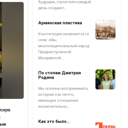
будущем, строители каждый
день создают...
Армянская пластика
Конституция начинается со
слов: «Мы,
многонациональный народ
Приднестровской
Молдавской...
По стопам Дмитрия
Родина
Мы склонны воспринимать
историю как нечто,
имеющее отношение
исключительно...
усную
с
Как это было…
мым