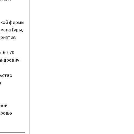
ской фирмы
омана Гуры,
риятия.
т 60-70
андрович.
льство
т
нной
хорошо