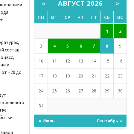
АВГУСТ 2026
«
»
ращиванием
вода
ПН
ВТ
СР
ЧТ
ПТ
СБ
ВС
ее
1
2
ературах,
8
3
4
5
6
7
9
й состав.
оцесс,
10
11
12
13
14
15
16
ии и
 от +20 до
17
18
19
20
21
22
23
24
25
26
27
28
29
30
дут
ев зелёного
31
тке
аботки
« Июль
Сентябрь »
 завод