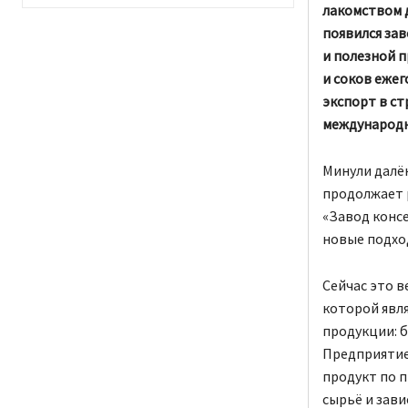
лакомством д
появился за
и полезной п
и соков ежег
экспорт в с
международн
Минули далёк
продолжает р
«Завод консе
новые подхо
Сейчас это 
которой явл
продукции: б
Предприятие 
продукт по п
сырьё и зав