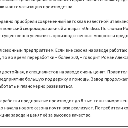
ю и автоматизацию производства.
едавно приобрели современный автоклав известной итальян
i» и польский скороморозильный аппарат «Unidex». По словам Р
т существенно увеличить производственные мощности предп
я сезонным предприятием. Если вне сезона на заводе работаю
 то во время переработки – более 200, – говорит Роман Алекс
 достойная, и специалистов на заводе очень ценят. Правите
редприятию большую поддержку и помощь. Завод продолжае
аботать и планомерно развиваться.
реработки предприятие производит до 8 тыс. тонн замороже
До начала нового сезона почти всю реализуют. Потребители 
цию завода и ценят её за высокое качество.