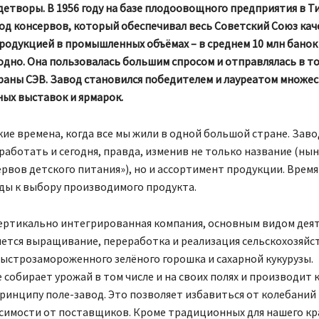
етворы. В 1956 году на базе плодоовощного предприятия в Т
вод консервов, который обеспечивал весь Советский Союз ка
родукцией в промышленных объёмах – в среднем 10 млн банок
одно. Она пользовалась большим спросом и отправлялась в то
траны СЭВ. Завод становился победителем и лауреатом множе
ых выставок и ярмарок.
ие времена, когда все мы жили в одной большой стране. Заво
аботать и сегодня, правда, изменив не только название (ны
рвов детского питания»), но и ассортимент продукции. Время
ды к выбору производимого продукта.
вертикально интегрированная компания, основным видом дея
яется выращивание, переработка и реализация сельскохозяйс
ыстрозамороженного зелёного горошка и сахарной кукурузы.
собирает урожай в том числе и на своих полях и производит
ринципу поле-завод. Это позволяет избавиться от колебаний 
исимости от поставщиков. Кроме традиционных для нашего кр