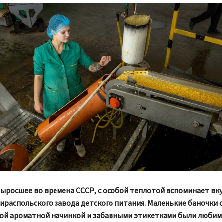
выросшее во времена СССР, с особой теплотой вспоминает вк
ираспольского завода детского питания. Маленькие баночки 
ой ароматной начинкой и забавными этикетками были люби