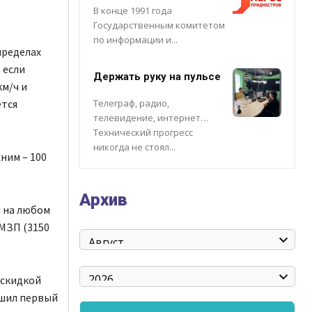
В конце 1991 года
Государственным комитетом
по информации и...
пределах
 если
Держать руку на пульсе
км/ч и
Телеграф, радио,
ётся
телевидение, интернет…
Технический прогресс
никогда не стоял...
ним – 100
Архив
 на любом
 МЗП (3150
 скидкой
ушил первый