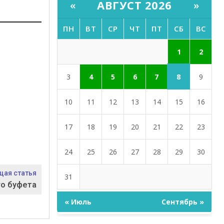
АВГУСТ 2026
«
»
ПН
ВТ
СР
ЧТ
ПТ
СБ
ВС
1
2
8
3
4
5
6
7
9
10
11
12
13
14
15
16
17
18
19
20
21
22
23
24
25
26
27
28
29
30
ая статья
31
го буфета
« Июль
Сентябрь »