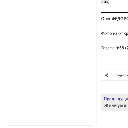
раз).
Олег ФЁДОР
Фото из отк
Газета №58 (7
Подел
Предыдущая
Жемчужина