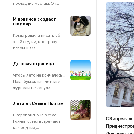
последние месяцы. Он...
И новичок создаст
шедевр
Когда решила писать об
этой студии, мне сразу
вспомнился...
Детская страница
Чтобы лето не кончалось...
Пока бумажные детские
журналы не канули...
Лето в «Семье Поята»
В агропансионе в селе
С 8 апреля в
Гояны гостей встречают
Приднестров
как родных,...
Документ пр