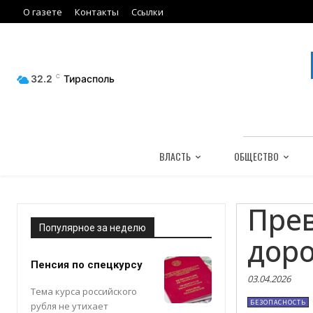
О газете
Контакты
Ссылки
32.2
C
Тирасполь
ВЛАСТЬ
ОБЩЕСТВО
Прев
Популярное за неделю
дор
Пенсия по спецкурсу
03.04.2026
Тема курса российского
БЕЗОПАСНОСТЬ
рубля не утихает