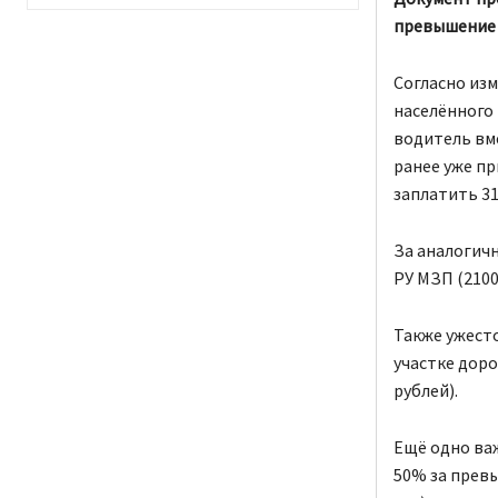
превышение с
Согласно изм
населённого 
водитель вме
ранее уже п
заплатить 31
За аналогич
РУ МЗП (2100
Также ужест
участке доро
рублей).
Ещё одно ва
50% за превы