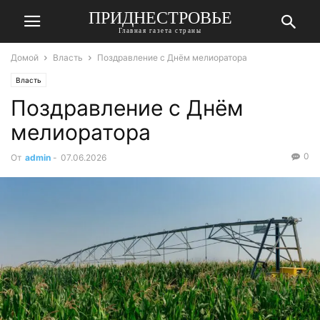
ПРИДНЕСТРОВЬЕ
Главная газета страны
Домой
Власть
Поздравление с Днём мелиоратора
Власть
Поздравление с Днём
мелиоратора
0
От
admin
-
07.06.2026