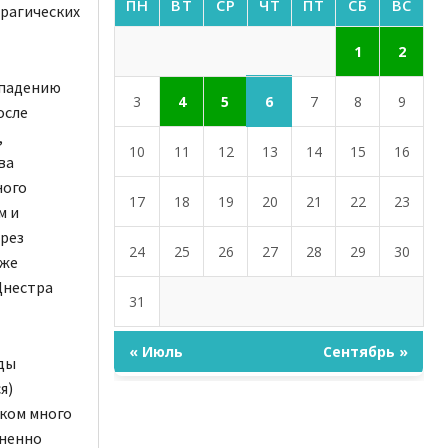
ПН
ВТ
СР
ЧТ
ПТ
СБ
ВС
трагических
1
2
ападению
6
3
4
5
7
8
9
осле
,
10
11
12
13
14
15
16
ва
ного
17
18
19
20
21
22
23
м и
ерез
24
25
26
27
28
29
30
кже
Днестра
31
« Июль
Сентябрь »
ды
я)
ком много
зненно