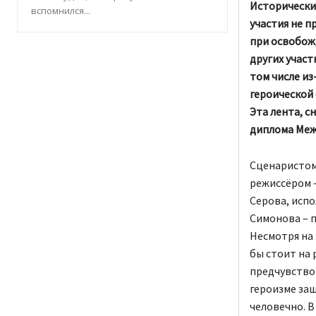
Исторически
вспомнился...
участия не п
при освобож
других участ
том числе из
героической 
Эта лента, с
диплома Меж
Сценаристом
режиссёром –
Серова, испо
Симонова – 
Несмотря на 
бы стоит на 
предчувствов
героизме защ
человечно. В