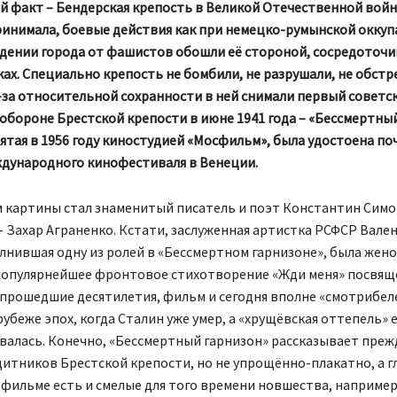
й факт – Бендерская крепость в Великой Отечественной войн
ринимала, боевые действия как при немецко-румынской оккупа
дении города от фашистов обошли её стороной, сосредоточи
ках. Специально крепость не бомбили, не разрушали, не обстр
-за относительной сохранности в ней снимали первый советс
обороне Брестской крепости в июне 1941 года – «Бессмертный
нятая в 1956 году киностудией «Мосфильм», была удостоена по
дународного кинофестиваля в Венеции.
 картины стал знаменитый писатель и поэт Константин Симо
 Захар Аграненко. Кстати, заслуженная артистка РСФСР Вале
лнившая одну из ролей в «Бессмертном гарнизоне», была женой
популярнейшее фронтовое стихотворение «Жди меня» посвяще
прошедшие десятилетия, фильм и сегодня вполне «смотрибеле
рубеже эпох, когда Сталин уже умер, а «хрущёвская оттепель»
алась. Конечно, «Бессмертный гарнизон» рассказывает прежд
итников Брестской крепости, но не упрощённо-плакатно, а г
 фильме есть и смелые для того времени новшества, например