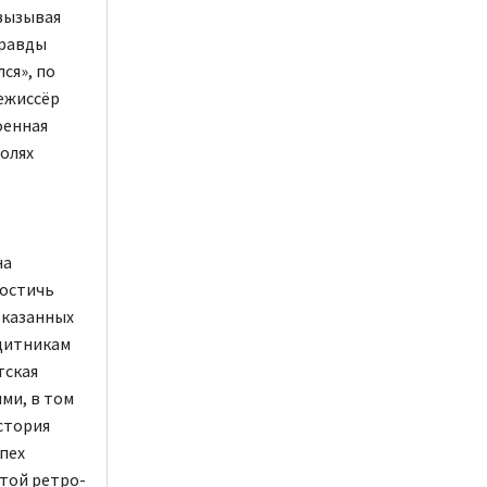
 вызывая
правды
ся», по
режиссёр
оенная
ролях
на
достичь
оказанных
ащитникам
тская
ми, в том
стория
спех
той ретро-