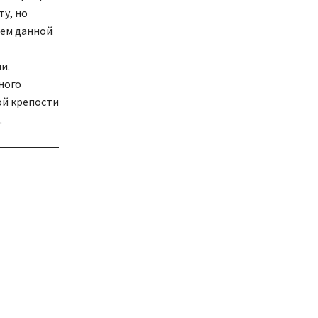
у, но
цем данной
и.
ного
ой крепости
.