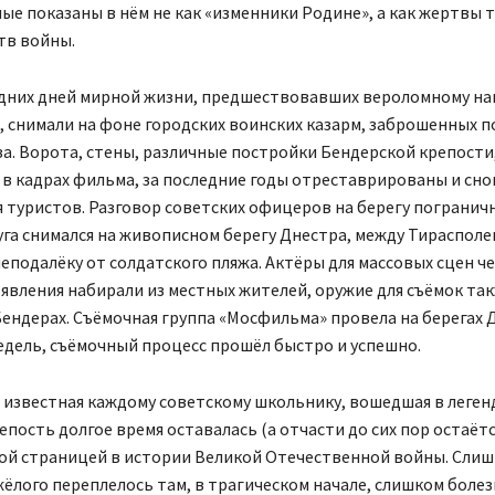
е показаны в нём не как «изменники Родине», а как жертвы 
тв войны.
дних дней мирной жизни, предшествовавших вероломному н
 снимали на фоне городских воинских казарм, заброшенных п
а. Ворота, стены, различные постройки Бендерской крепости
в кадрах фильма, за последние годы отреставрированы и сно
 туристов. Разговор советских офицеров на берегу погранич
га снимался на живописном берегу Днестра, между Тирасполе
еподалёку от солдатского пляжа. Актёры для массовых сцен ч
явления набирали из местных жителей, оружие для съёмок та
ендерах. Съёмочная группа «Мосфильма» провела на берегах 
едель, съёмочный процесс прошёл быстро и успешно.
 известная каждому советскому школьнику, вошедшая в леген
епость долгое время оставалась (а отчасти до сих пор остаётс
ой страницей в истории Великой Отечественной войны. Слиш
жёлого переплелось там, в трагическом начале, слишком боле