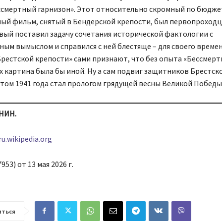
ссмертный гарнизон». Этот относительно скромный по бюджет
ый фильм, снятый в Бендерской крепости, был первопроход
вый поставил задачу сочетания исторической фактологии с
ым вымыслом и справился с ней блестяще – для своего времен
рестской крепости» сами признают, что без опыта «Бессмерт
х картина была бы иной. Ну а сам подвиг защитников Брестск
том 1941 года стал прологом грядущей весны Великой Победы
НИН.
ru.wikipedia.org
953) от 13 мая 2026 г.
иться