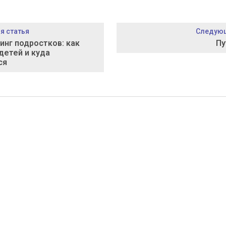
 статья
Следующ
инг подростков: как
Пу
детей и куда
ся