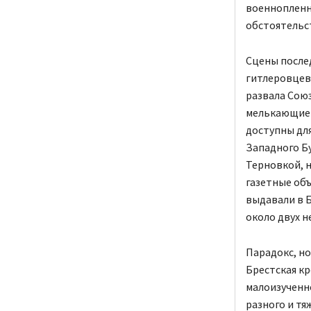
военнопленны
обстоятельс
Сцены после
гитлеровцев,
развала Союз
мелькающие 
доступны для
Западного Бу
Терновкой, н
газетные объ
выдавали в Б
около двух н
Парадокс, но
Брестская кр
малоизученн
разного и тя