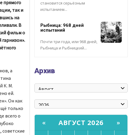
е прямого
становится серьёзным
испытанием...
ции, так и
вшись на
еливали. В
Рыбница: 968 дней
испытаний
кий фильм о
 гарнизон».
Почти три года, или 968 дней,
чётного
Рыбница и Рыбницкий...
Архив
нов, а
нтина
 К. М.
но ей.
н». Он как
 ещё только
е всего о
АВГУСТ 2026
«
»
лубоко
, советские