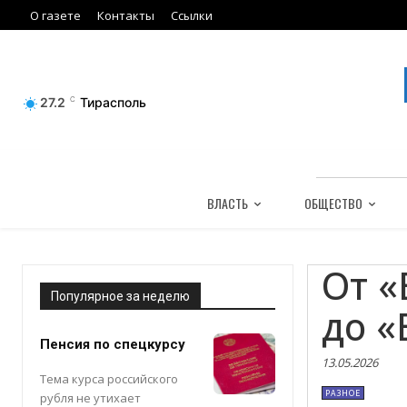
О газете
Контакты
Ссылки
27.2
C
Тирасполь
ВЛАСТЬ
ОБЩЕСТВО
От «
Популярное за неделю
до «
Пенсия по спецкурсу
13.05.2026
Тема курса российского
РАЗНОЕ
рубля не утихает