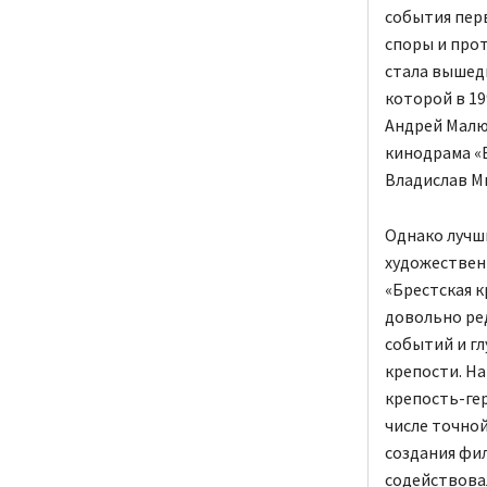
события пер
споры и про
стала вышедш
которой в 19
Андрей Малюк
кинодрама «В
Владислав М
Однако лучш
художествен
«Брестская к
довольно ред
событий и г
крепости. На
крепость-ге
числе точно
создания фил
содействова