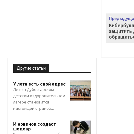
Предыдущая
Кибербулл
защитить 
обращать
Другие статьи
У лета есть свой адрес
Лето в Дубоссарском
детском оздоровительном
лагере становится
настоящей страной...
И новичок создаст
шедевр