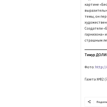
картине «Бе
выразительн
темы, он пер
художественн
Создатели «Б
гарнизона» и
страшным ле
Тимур ДОЛИ
Фото:
http://
Газета №82 (7
Подел