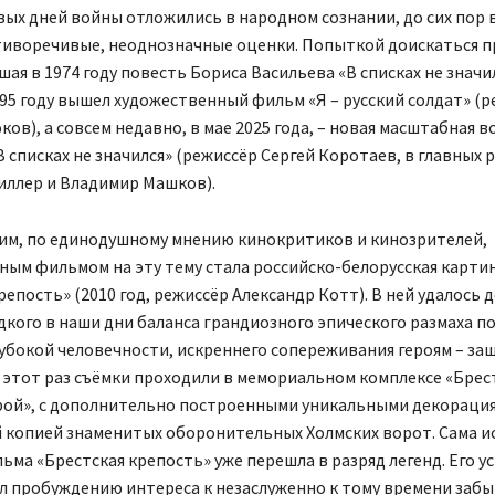
вых дней войны отложились в народном сознании, до сих пор
тиворечивые, неоднозначные оценки. Попыткой доискаться 
ая в 1974 году повесть Бориса Васильева «В списках не значил
95 году вышел художественный фильм «Я – русский солдат» (
ов), а совсем недавно, в мае 2025 года, – новая масштабная в
 списках не значился» (режиссёр Сергей Коротаев, в главных 
иллер и Владимир Машков).
им, по единодушному мнению кинокритиков и кинозрителей,
ным фильмом на эту тему стала российско-белорусская карти
репость» (2010 год, режиссёр Александр Котт). В ней удалось 
кого в наши дни баланса грандиозного эпического размаха п
лубокой человечности, искреннего сопереживания героям – з
 этот раз съёмки проходили в мемориальном комплексе «Брес
рой», с дополнительно построенными уникальными декорация
й копией знаменитых оборонительных Холмских ворот. Сама и
ьма «Брестская крепость» уже перешла в разряд легенд. Его у
л пробуждению интереса к незаслуженно к тому времени забы