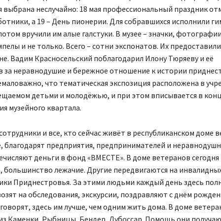
я выбрана неслучайно: 18 мая профессиональный праздник о
отники, а 19 – День пионерии. Для собравшихся исполнили ги
потом вручили им алые галстуки. В музее – значки, фотографи
пелы и не только. Всего – сотни экспонатов. Их предоставили
не. Вадим Красносельский поблагодарил Илону Тюряеву и её
 за неравнодушие и бережное отношение к истории приднес
емаловажно, что тематическая экспозиция расположена в учр
ещаемом детьми и молодёжью, и при этом вписывается в ко
я музейного квартала.
сотрудники и все, кто сейчас живёт в республиканском доме 
, благодарят предприятия, предпринимателей и неравнодушн
ечисляют деньги в фонд «ВМЕСТЕ». В доме ветеранов сегодня
 большинство лежачие. Другие передвигаются на инвалидных 
ики Приднестровья. За этими людьми каждый день здесь пол
озят на обследования, экскурсии, поздравляют с днём рожден
оворят, здесь им лучше, чем одним жить дома. В доме ветер
из Каменки, Рыбницы, Бендер, Дубоссар. Помощь они получа