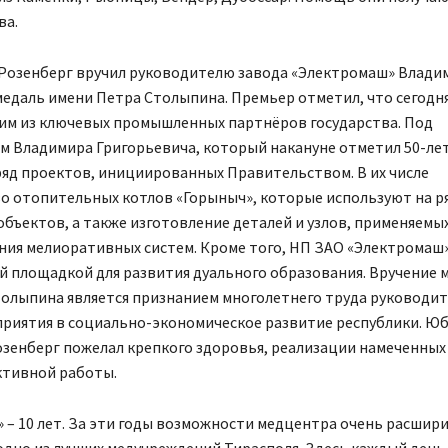
ва.
 Розенберг вручил руководителю завода «Электромаш» Влади
медаль имени Петра Столыпина. Премьер отметил, что сегодн
ним из ключевых промышленных партнёров государства. Под
м Владимира Григорьевича, который накануне отметил 50-лет
ряд проектов, инициированных Правительством. В их числе
о отопительных котлов «Горыныч», которые используют на р
бъектов, а также изготовление деталей и узлов, применяемых
ния мелиоративных систем. Кроме того, НП ЗАО «Электромаш»
 площадкой для развития дуального образования. Вручение 
толыпина является признанием многолетнего труда руководит
приятия в социально-экономическое развитие республики. Ю
озенберг пожелал крепкого здоровья, реализации намеченных
ктивной работы.
 – 10 лет. За эти годы возможности медцентра очень расшири
 одно из лучших медучреждений Тирасполя. Здесь каждый ден