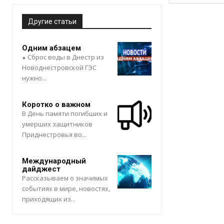
Другие статьи
Одним абзацем
⬥ Сброс воды в Днестр из
Новоднестровской ГЭС
нужно...
Коротко о важном
В День памяти погибших и
умерших защитников
Приднестровья во...
Международный
дайджест
Рассказываем о значимых
событиях в мире, новостях,
приходящих из...