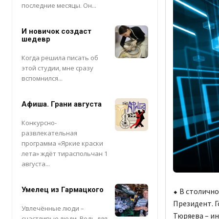
последние месяцы. Он...
И новичок создаст
шедевр
Когда решила писать об
этой студии, мне сразу
вспомнился...
Афиша. Грани августа
Конкурсно-
развлекательная
программа «Яркие краски
лета» ждёт тираспольчан 1
августа...
Умелец из Гармацкого
⬥ В столичн
Президент. 
Увлечённые люди –
Тюряева – ин
счастливые люди. Ведь для