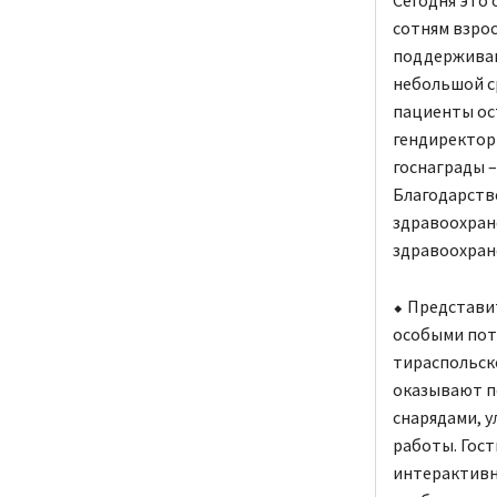
сотням взрос
поддерживаю
небольшой ср
пациенты ос
гендиректор
госнаграды –
Благодарств
здравоохране
здравоохран
⬥ Представит
особыми пот
тираспольск
оказывают п
снарядами, 
работы. Гост
интерактивн