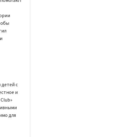
тории
тобы
тил
и
 детей с
естное и
 Club»
тивными
имо для