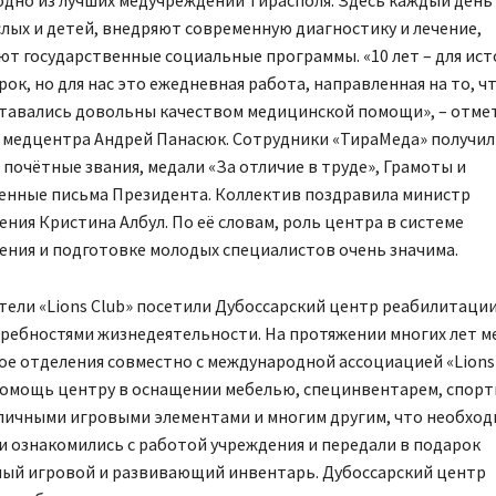
лых и детей, внедряют современную диагностику и лечение,
т государственные социальные программы. «10 лет – для ис
ок, но для нас это ежедневная работа, направленная на то, ч
тавались довольны качеством медицинской помощи», – отме
 медцентра Андрей Панасюк. Сотрудники «ТираМеда» получил
 почётные звания, медали «За отличие в труде», Грамоты и
енные письма Президента. Коллектив поздравила министр
ния Кристина Албул. По её словам, роль центра в системе
ения и подготовке молодых специалистов очень значима.
ели «Lions Club» посетили Дубоссарский центр реабилитации
ребностями жизнедеятельности. На протяжении многих лет м
ое отделения совместно с международной ассоциацией «Lions
омощь центру в оснащении мебелью, специнвентарем, спор
уличными игровыми элементами и многим другим, что необход
и ознакомились с работой учреждения и передали в подарок
ый игровой и развивающий инвентарь. Дубоссарский центр