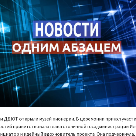
ом ДДЮТ открыли музей пионерии. В церемонии принял участ
Гостей приветствовала глава столичной госадминистрации Ил
ициатор и идейный вдохновитель проекта. Она подчеркнула, 