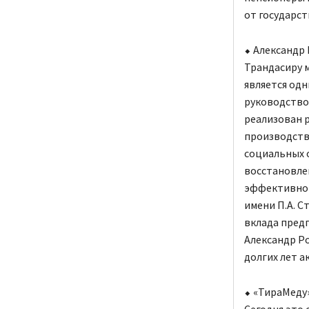
от государст
⬥ Александр
Трандасиру 
является од
руководство
реализован 
производств
социальных о
восстановле
эффективной
имени П.А. С
вклада пред
Александр Р
долгих лет а
⬥ «ТираМеду»
Сегодня это