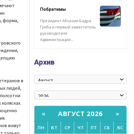
тмечают
Побратимы
мн
и, форма,
Президент Абхазии Бадра
Гунба и первый заместитель
руководителя
Администрации...
тровского
еждении,
нцепцию
Архив
ветеранов в
ых людей,
 полсотни
колясках.
ноценно
АВГУСТ 2026
«
»
ия.
анов живут
ПН
ВТ
СР
ЧТ
ПТ
СБ
ВС
ют только