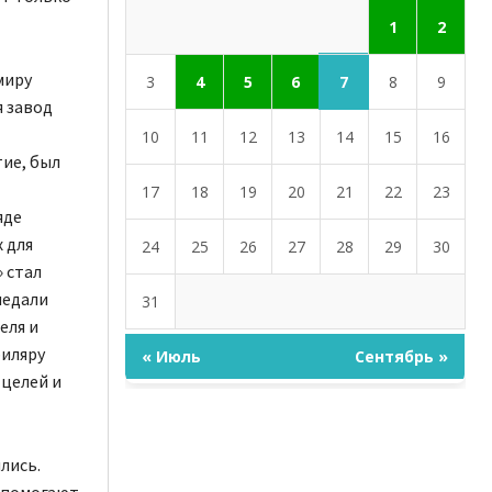
1
2
миру
7
3
4
5
6
8
9
я завод
10
11
12
13
14
15
16
ие, был
17
18
19
20
21
22
23
яде
 для
24
25
26
27
28
29
30
 стал
медали
31
еля и
биляру
« Июль
Сентябрь »
 целей и
лись.
ь помогают