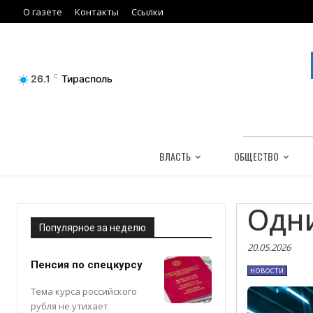
О газете
Контакты
Ссылки
26.1
C
Тирасполь
ВЛАСТЬ
ОБЩЕСТВО
Одн
Популярное за неделю
20.05.2026
Пенсия по спецкурсу
НОВОСТИ
Тема курса российского
рубля не утихает