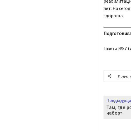
реабилитаци
лет. На сего
здоровья.
Подготовил
Газета №87 (7
Подел
Предыдущая
Там, где 
набор»