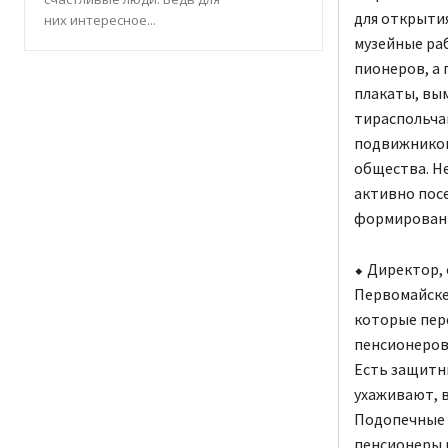
для открыти
них интересное...
музейные раб
пионеров, а 
плакаты, вым
тираспольча
подвижников
общества. Н
активно пос
формировани
⬥ Директор, 
Первомайске
которые пер
пенсионеров,
Есть защитн
ухаживают, в
Подопечные г
пенсионеры 