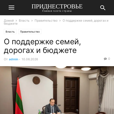
ПРИДНЕСТРОВЬЕ
Главная газета страны
Домой
Власть
Правительство
О поддержке семей, дорогах и
бюджете
Власть
Правительство
О поддержке семей,
дорогах и бюджете
0
От
admin
-
10.06.2026