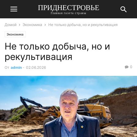
ПРИДНЕСТРОВЬЕ
Главная газета страны
Домой
Экономика
Не только добыча, но и рекультивация
Экономика
Не только добыча, но и
рекультивация
0
От
admin
-
02.06.2026