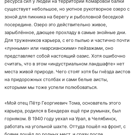
ресурса сил у людей на территории Комаровой балки
существует небольшое, но уютное рукотворное озеро с
зоной для пикника на берегу и рыболовной беседкой
посередине. Озеро это действительно живое,
зарыблённое, дающее прохладу в самые знойные дни.
Для тружеников карьера, с его пылью и частично почти
«лунными» или «марсианскими» пейзажами, оно
представляет собой настоящий оазис. Хотя ошибочно
считать, что в этом «индустриальном ландшафте» нет
места живой природе. Чего стоят хотя бы гнёзда аистов
на придорожных столбах и сами белые аисты,
которыми мы тоже успели полюбоваться.
«Мой отец Пётр Георгиевич Тома, основатель этого
карьера, родился в Бендерах ещё при румынах, был
горняком. В 1940 году уехал на Урал, в Челябинск,
работать на угольной шахте. Оттуда пошёл на фронт, с
боями дошёл до родных мест, и сразу после