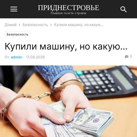
ПРИДНЕСТРОВЬЕ
Главная газета страны
Домой
Безопасность
Купили машину, но какую…
Безопасность
Купили машину, но какую…
0
От
admin
-
11.06.2026