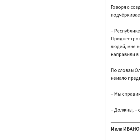
Говоря о со
подчёркивает
– Республике
Приднестровь
людей, мне н
направили в 
По словам Ол
немало пред
– Мы справи
– Должны, – 
Мила ИВАНОВ