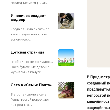
последние месяцы. Он...
И новичок создаст
шедевр
Когда решила писать об
этой студии, мне сразу
вспомнился...
Детская страница
Чтобы лето не кончалось...
Пока бумажные детские
журналы не канули...
В Приднестр
созданный п
Лето в «Семье Поята»
предприятия,
В агропансионе в селе
непростой п
Гояны гостей встречают
сплочённост
как родных,...
защищённых 