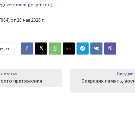
//government.gospmr.org
964) от 28 мая 2026 г.
иться
 статья
Следующ
место притяжения
Сохраняя память, во