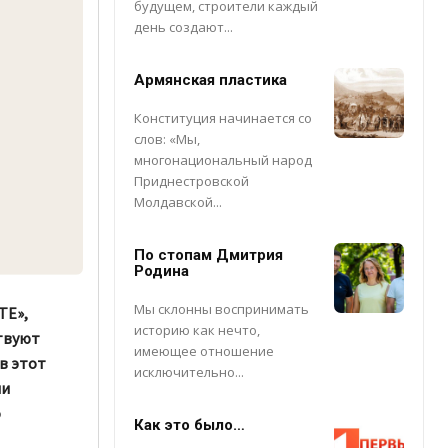
будущем, строители каждый
день создают...
Армянская пластика
Конституция начинается со
слов: «Мы,
многонациональный народ
Приднестровской
Молдавской...
По стопам Дмитрия
Родина
Мы склонны воспринимать
ТЕ»,
историю как нечто,
твуют
имеющее отношение
в этот
исключительно...
ли
о
Как это было…