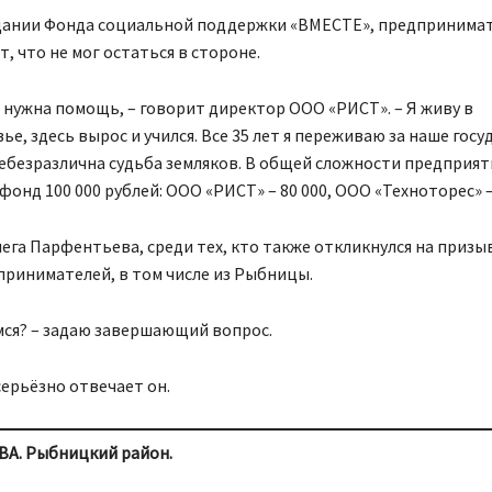
здании Фонда социальной поддержки «ВМЕСТЕ», предпринима
, что не мог остаться в стороне.
 нужна помощь, – говорит директор ООО «РИСТ». – Я живу в
е, здесь вырос и учился. Все 35 лет я переживаю за наше госу
ебезразлична судьба земляков. В общей сложности предприят
фонд 100 000 рублей: ООО «РИСТ» – 80 000, ООО «Техноторес» – 
ега Парфентьева, среди тех, кто также откликнулся на призы
принимателей, в том числе из Рыбницы.
мся? – задаю завершающий вопрос.
серьёзно отвечает он.
А. Рыбницкий район.