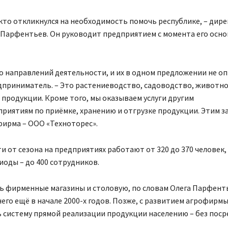
 кто откликнулся на необходимость помочь республике, – дир
 Парфентьев. Он руководит предприятием с момента его осно
ло направлений деятельности, и их в одном предложении не о
дприниматель. – Это растениеводство, садоводство, животн
продукции. Кроме того, мы оказываем услуги другим
риятиям по приёмке, хранению и отгрузке продукции. Этим з
фирма – ООО «Техноторес».
и от сезона на предприятиях работают от 320 до 370 человек, 
оды – до 400 сотрудников.
ь фирменные магазины и столовую, по словам Олега Парфент
него ещё в начале 2000-х годов. Позже, с развитием агрофирмы
 систему прямой реализации продукции населению – без поср