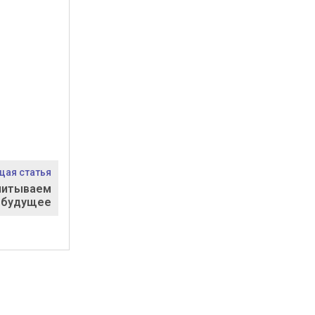
ая статья
спитываем
будущее