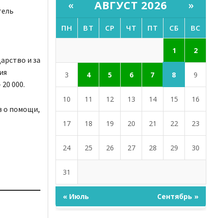
АВГУСТ 2026
«
»
тель
ПН
ВТ
СР
ЧТ
ПТ
СБ
ВС
1
2
дарство и за
ия
8
3
4
5
6
7
9
20 000.
10
11
12
13
14
15
16
в о помощи,
17
18
19
20
21
22
23
24
25
26
27
28
29
30
31
« Июль
Сентябрь »