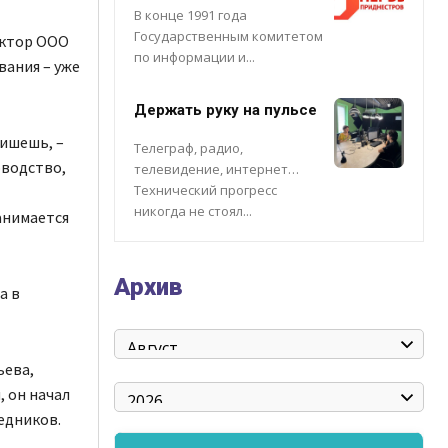
В конце 1991 года
Государственным комитетом
ектор ООО
по информации и...
вания – уже
Держать руку на пульсе
пишешь, –
Телеграф, радио,
оводство,
телевидение, интернет…
Технический прогресс
никогда не стоял...
анимается
Архив
а в
ьева,
, он начал
едников.