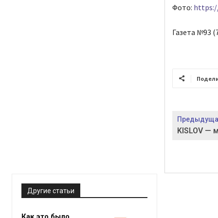
Фото:
https:
Газета №93 (7
Подел
Предыдущая
KISLOV — 
Другие статьи
Как это было…