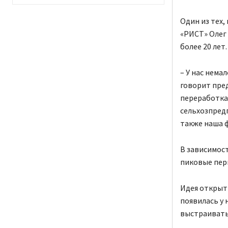
Один из тех,
«РИСТ» Олег
более 20 лет.
– У нас нема
говорит пре
переработка 
сельхозпредп
также наша 
В зависимост
пиковые пери
Идея открыт
появилась у 
выстраивать