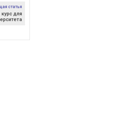
ая статья
 курс для
верситета