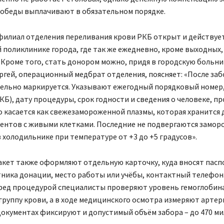
обеды выплачивают в обязательном порядке.
филиал отделения переливания крови РКБ открыт и действует
 поликлинике города, где так же ежедневно, кроме выходных
 Кроме того, стать донором можно, придя в городскую больн
ргей, операционный медбрат отделения, поясняет: «После за
тельно маркируется. Указывают ежегодный порядковый номер,
КБ), дату процедуры, срок годности и сведения о человеке, 
 касается как свежезамороженной плазмы, которая хранится д
ентов с живыми клетками. Последние не подвергаются заморо
 холодильнике при температуре от +3 до +5 градусов».
акет также оформляют отдельную карточку, куда вносят пас
ника донации, место работы или учёбы, контактный телефон.
ред процедурой специалисты проверяют уровень гемоглобина
группу крови, а в ходе медицинского осмотра измеряют арте
документах фиксируют и допустимый объём забора – до 470 м