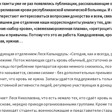
 газеты уже не раз появлялись публикации, рассказывающие 
ереливания крови республиканской клинической больницы. И 
перестают интересоваться вопросами донорства и всем, связ
няшнем дне отделения наши корреспонденты узнали у тех, для 
ния «забор крови», «свежезамороженная плазма», «эритроцит
ны и привычны. Потому что это их работа. Каждодневная, кро
ая, нужная…
дующая отделением Леся Калындрузь: «Сегодня, как и всегда, 
ежиме. Поток желающих сдать кровь обычный, достаточно а
есяцы потребление препаратов крови немного снизилось, поэ
то называется, своими силами – без дополнительных призывов
ачит, что кровь не нужна. Запасы удаётся поддерживать толь
стоянной активности людей, регулярно участвующих в донаци
чает Леся Николаевна, что есть немало тех, кто сдаёт кровь н
снове, нередко приходя организованными группами. Кроме то
и приходят студенты, военнослужащие и представители стар