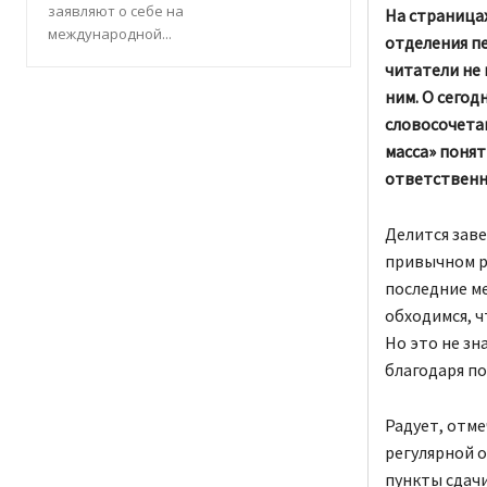
заявляют о себе на
На страницах
международной...
отделения п
читатели не 
ним. О сегод
словосочета
масса» понят
ответственн
Делится заве
привычном р
последние м
обходимся, ч
Но это не зн
благодаря по
Радует, отме
регулярной о
пункты сдач