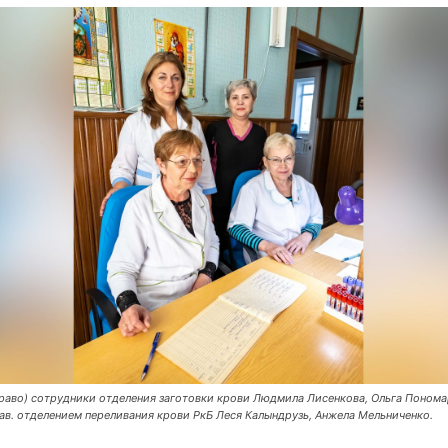
право) сотрудники отделения заготовки крови Людмила Лисенкова, Ольга Понома
зав. отделением переливания крови РкБ Леся Калындрузь, Анжела Мельниченко.