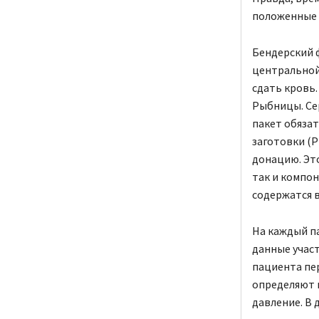
положенные 
Бендерский 
центральной
сдать кровь.
Рыбницы. Се
пакет обяза
заготовки (Р
донацию. Это
так и компон
содержатся в
На каждый п
данные участ
пациента пе
определяют 
давление. В 