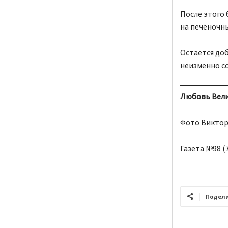
После этого
на печёночны
Остаётся доб
неизменно с
Любовь Вели
Фото Виктор
Газета №98 (7
Подел