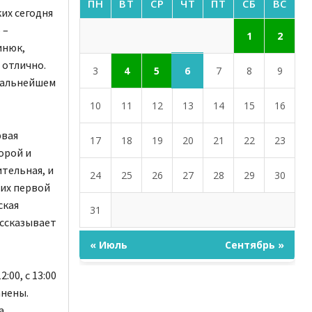
ПН
ВТ
СР
ЧТ
ПТ
СБ
ВС
их сегодня
 –
1
2
инюк,
 отлично.
6
3
4
5
7
8
9
 дальнейшем
10
11
12
13
14
15
16
рвая
17
18
19
20
21
22
23
орой и
тельная, и
24
25
26
27
28
29
30
них первой
ская
31
ассказывает
« Июль
Сентябрь »
00, с 13:00
анены.
а