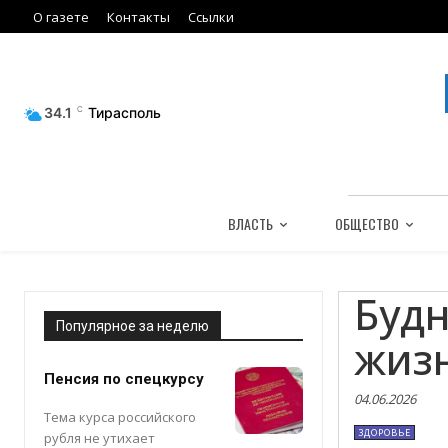
О газете
Контакты
Ссылки
34.1
C
Тирасполь
ВЛАСТЬ
ОБЩЕСТВО
Буд
Популярное за неделю
жиз
Пенсия по спецкурсу
04.06.2026
Тема курса российского
ЗДОРОВЬЕ
рубля не утихает