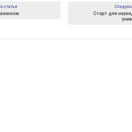
 статья
Следующ
 важном
Старт для науки,
уни