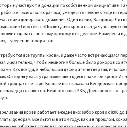
оторые участвуют в донации по собственной инициативе. Так
 работает всего полтора часа) уже десять человек. Ещё пятеро
участники донорского движения. Один из них, Владимир Литв
омпании «Тиротекс». «После сдачи крови всегда чувствую себя
зволяет сдавать, поэтому прихожу в отделение. Намерен и в
», – уверенно говорит он.
требуются все группы крови, и даже часто встречающаяся пе
ая. Желательно, чтобы немногим больше было доноров со вт
пами. Как всегда, в небольшом дефиците четвёртая, и положи
я. «Сегодня у нас с утра взяли шестьдесят пакетов крови. Из 
ой тридцать четыре. Больше всех заказала Бендерская город
восемнадцать пакетов. Немного наша РКБ, Днестровск…» – р
рузь.
реливания крови работает ежедневно: забор крови с 8:00 до 12:
ыплаты донорам. Все льготы в этом году, как и в прошлом, сохр
менно не работает столовая, однако денежную компенсацию з