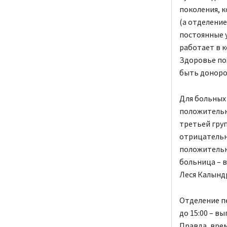
поколения, к
(а отделение
постоянные 
работает в к
Здоровье по
быть донором
Для больных 
положительн
третьей груп
отрицательна
положительн
больница – 
Леся Калынд
Отделение пе
до 15:00 – в
Правда, вре