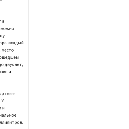
 в
, можно
ицу
бора каждый
 место
прошедшем
о двух лет,
зке и
портные
 У
 и
риальное
иллилитров.