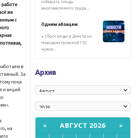
собирать плоды
о работе
многомесячного труда....
всё же
анным с
Одним абзацем
кого
арная
⬥ Сброс воды в Днестр из
потливая,
Новоднестровской ГЭС
нужно...
работаем в
Архив
ктивный. За
тому пока
 и акций.
ко
ях».
а
АВГУСТ 2026
«
»
го, на
шего