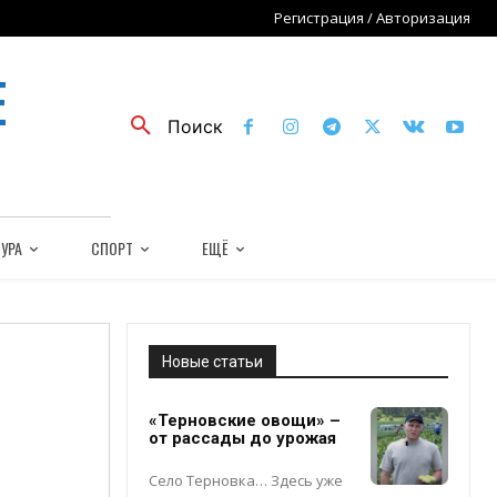
Регистрация / Авторизация
Е
Поиск
УРА
СПОРТ
ЕЩЁ
й
Новые статьи
«Терновские овощи» –
от рассады до урожая
Село Терновка… Здесь уже