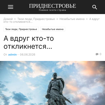
ПРИДНЕСТРОВЬЕ
Главная газета страны
Домой
Твои люди, Приднестровье
Незабытые имена
А вдруг
кто-то откликнется…
Твои люди, Приднестровье
Незабытые имена
А вдруг кто-то
откликнется…
0
От
admin
-
06.06.2026