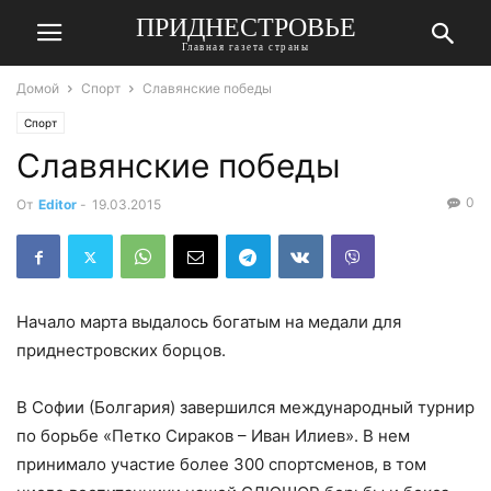
ПРИДНЕСТРОВЬЕ
Главная газета страны
Домой
Спорт
Славянские победы
Спорт
Славянские победы
0
От
Editor
-
19.03.2015
Начало марта выдалось богатым на медали для
приднестровских борцов.
В Софии (Болгария) завершился международный турнир
по борьбе «Петко Сираков – Иван Илиев». В нем
принимало участие более 300 спортсменов, в том