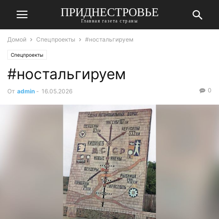
ПРИДНЕСТРОВЬЕ
Главная газета страны
Домой
Спецпроекты
#ностальгируем
Спецпроекты
#ностальгируем
0
От
admin
-
16.05.2026